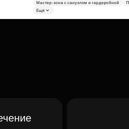
Мастер-зона с санузлом и гардеробной
П
Ещё
ечение