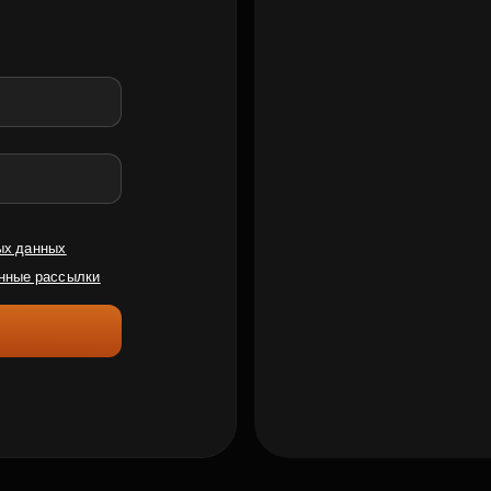
ых данных
нные рассылки