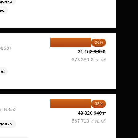
делка
ес
24 935 104 ₽
-20%
, №587
31 168 880 ₽
373 280 ₽ за м²
ес
28 158 416 ₽
-35%
аж, №553
43 320 640 ₽
567 710 ₽ за м²
делка