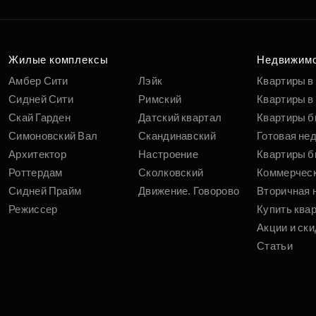
Жилые комплексы
Недвижим
Амбер Сити
Лэйк
Квартиры в
Сидней Сити
Римский
Квартиры в 
Скай Гарден
Датский квартал
Квартиры б
Симоновский Вал
Скандинавский
Готовая не
Архитектор
Настроение
Квартиры б
Роттердам
Сколковский
Коммерчес
Сидней Прайм
Движение. Говорово
Вторичная 
Режиссер
Купить ква
Акции и ски
Статьи