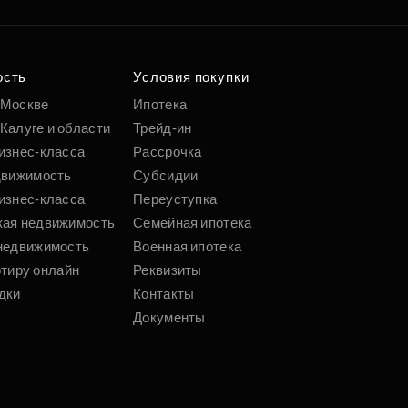
ость
Условия покупки
 Москве
Ипотека
Калуге и области
Трейд-ин
изнес-класса
Рассрочка
движимость
Субсидии
изнес-класса
Переуступка
кая недвижимость
Семейная ипотека
недвижимость
Военная ипотека
ртиру онлайн
Реквизиты
дки
Контакты
Документы