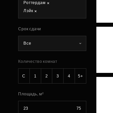
Роттердам
Рефинансирование
Лэйк
Срок сдачи
Все
Количество комнат
С
1
2
3
4
5+
Площадь, м²