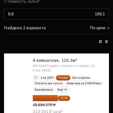
Стоимость, млн ₽
Найдено 2 варианта
По цене
4-комнатная,
116.3м²
ЖК Скай Гарден, 3 корпус, 2 секция, 10
этаж, №281
2 кв 2027
Скидка
Без отделки
Платите как хотите
Квартира за 2 000 ₽/мес
Евроформат
Ещё
36 098 473 ₽
-21%
45 694 270 ₽
310 391 ₽ за м²