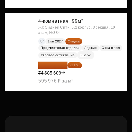
4-комнатная,
99м²
ЖК Сидней Сити, 5.2 корпус, 3 секция, 10
этаж, №384
1 кв 2027
Скидка
Предчистовая отделка
Лоджия
Окна в пол
Угловое остекление
Ещё
59 001 624 ₽
-21%
74 685 600 ₽
595 976 ₽ за м²