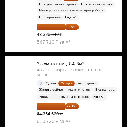
Предчистовая отделка
Платите как хотите
Мастер-зона с санузлом и гардеробной
Постирочная
Ещё
28 158 416 ₽
-35%
43 320 640 ₽
567 710 ₽ за м²
3-комнатная,
84.3м²
ЖК Лэйк, 1 корпус, 2 секция, 10 этаж,
№118
Сдана
Скидка
Без отделки
Живите сейчас - платите потом
Вид на пруд
Увеличенная высота потолков
Ещё
51 483 696 ₽
-20%
64 354 620 ₽
610 720 ₽ за м²