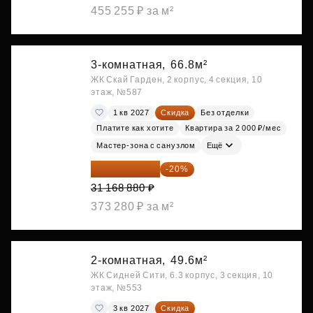
455 255 ₽ за м²
3-комнатная,
66.8м²
ЖК Скай Гарден, 2 корпус, 4 секция, 10
этаж, №587
1 кв 2027
Скидка
Без отделки
Платите как хотите
Квартира за 2 000 ₽/мес
Мастер-зона с санузлом
Ещё
24 935 104 ₽
-20%
31 168 880 ₽
373 280 ₽ за м²
2-комнатная,
49.6м²
ЖК Сидней Сити, 6.3 корпус, 3 секция, 10
этаж, №553
3 кв 2027
Скидка