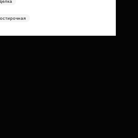
делка
остирочная