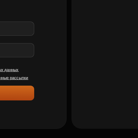
ых данных
нные рассылки