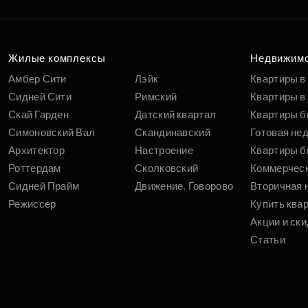
Жилые комплексы
Недвижим
Амбер Сити
Лэйк
Квартиры в
Сидней Сити
Римский
Квартиры в 
Скай Гарден
Датский квартал
Квартиры б
Симоновский Вал
Скандинавский
Готовая не
Архитектор
Настроение
Квартиры б
Роттердам
Сколковский
Коммерчес
Сидней Прайм
Движение. Говорово
Вторичная 
Режиссер
Купить ква
Акции и ски
Статьи