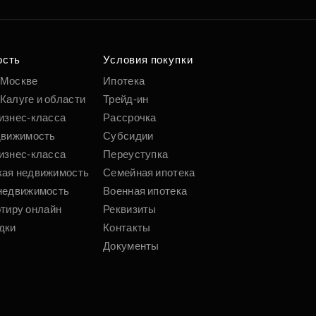
ость
Условия покупки
 Москве
Ипотека
Калуге и области
Трейд-ин
изнес-класса
Рассрочка
движимость
Субсидии
изнес-класса
Переуступка
кая недвижимость
Семейная ипотека
недвижимость
Военная ипотека
ртиру онлайн
Реквизиты
дки
Контакты
Документы