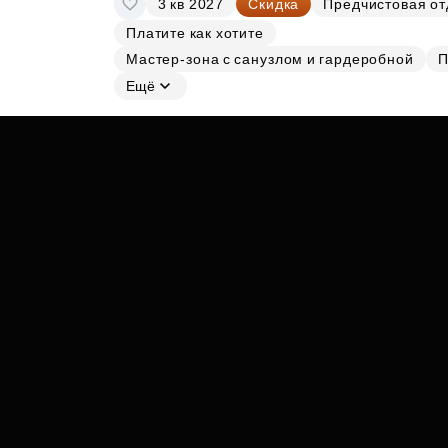
3 кв 2027
Скидка
Предчистовая от
Субсидии
Платите как хотите
Мастер-зона с санузлом и гардеробной
П
Ещё