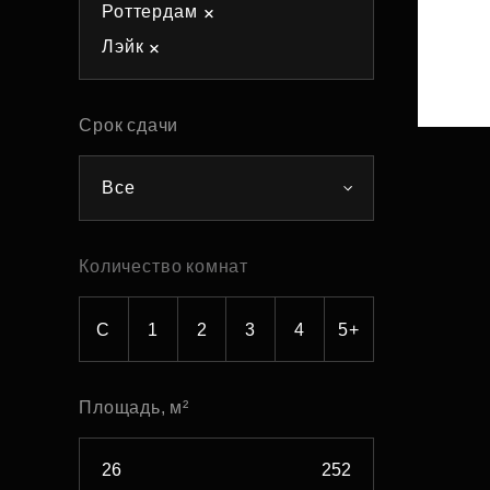
Роттердам
Рефинансирование
Лэйк
Срок сдачи
Все
Количество комнат
С
1
2
3
4
5+
Площадь, м²