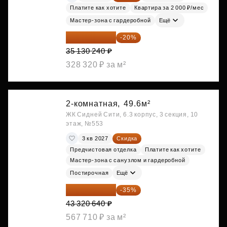
Платите как хотите
Квартира за 2 000 ₽/мес
Мастер-зона с гардеробной
Ещё
28 104 192 ₽
-20%
35 130 240 ₽
328 320 ₽ за м²
2-комнатная,
49.6м²
ЖК Сидней Сити, 6.3 корпус, 3 секция, 10
этаж, №553
3 кв 2027
Скидка
Предчистовая отделка
Платите как хотите
Мастер-зона с санузлом и гардеробной
Постирочная
Ещё
28 158 416 ₽
-35%
43 320 640 ₽
567 710 ₽ за м²