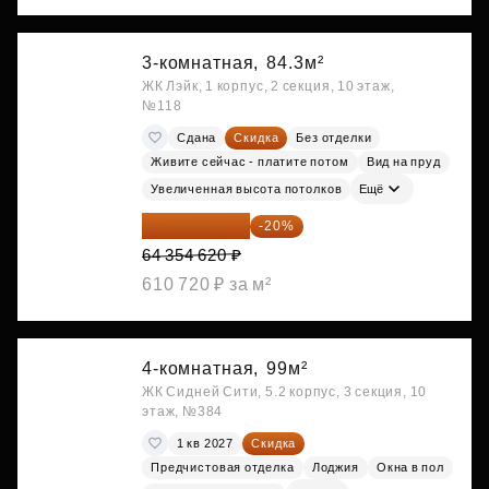
3-комнатная,
84.3м²
ЖК Лэйк, 1 корпус, 2 секция, 10 этаж,
№118
Сдана
Скидка
Без отделки
Живите сейчас - платите потом
Вид на пруд
Увеличенная высота потолков
Ещё
51 483 696 ₽
-20%
64 354 620 ₽
610 720 ₽ за м²
4-комнатная,
99м²
ЖК Сидней Сити, 5.2 корпус, 3 секция, 10
этаж, №384
1 кв 2027
Скидка
Предчистовая отделка
Лоджия
Окна в пол