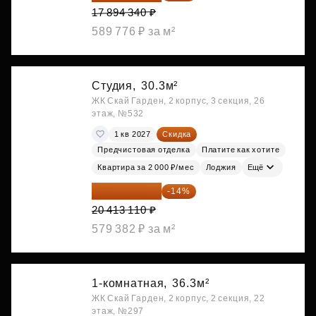
17 894 340 ₽
589 776 ₽ за м²
Студия,
30.3м²
ЖК Скай Гарден, 2 корпус, 3 секция, 26
этаж, №532
1 кв 2027
Скидка
Предчистовая отделка
Платите как хотите
Квартира за 2 000 ₽/мес
Лоджия
Ещё
17 555 275 ₽
-14%
20 413 110 ₽
579 382 ₽ за м²
1-комнатная,
36.3м²
ЖК Скай Гарден, 2 корпус, 2 секция, 22
этаж, №297