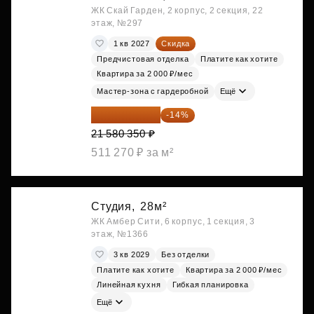
ЖК Скай Гарден, 2 корпус, 2 секция, 22
этаж, №297
1 кв 2027
Скидка
Предчистовая отделка
Платите как хотите
Квартира за 2 000 ₽/мес
Мастер-зона с гардеробной
Ещё
18 559 101 ₽
-14%
21 580 350 ₽
511 270 ₽ за м²
Студия,
28м²
ЖК Амбер Сити, 6 корпус, 1 секция, 3
этаж, №1366
3 кв 2029
Без отделки
Платите как хотите
Квартира за 2 000 ₽/мес
Линейная кухня
Гибкая планировка
Ещё