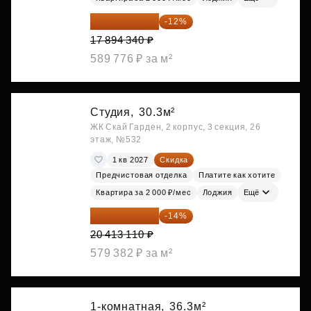
15 747 019 ₽
-12%
17 894 340 ₽
589 776 ₽ за м²
Студия,
30.3м²
ЖК Скай Гарден, 2 корпус, 3 секция, 26
этаж, №532
1 кв 2027
Скидка
Предчистовая отделка
Платите как хотите
Квартира за 2 000 ₽/мес
Лоджия
Ещё
17 555 275 ₽
-14%
20 413 110 ₽
579 382 ₽ за м²
1-комнатная,
36.3м²