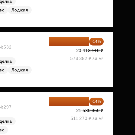
делка
ес
Лоджия
17 555 275 ₽
-14%
, №532
20 413 110 ₽
579 382 ₽ за м²
делка
ес
Лоджия
18 559 101 ₽
-14%
, №297
21 580 350 ₽
511 270 ₽ за м²
делка
ес