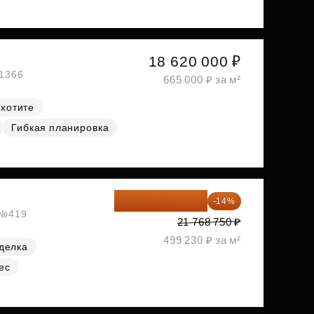
18 620 000 ₽
№1366
665 000 ₽ за м²
 хотите
Гибкая планировка
18 721 125 ₽
-14%
, №419
21 768 750 ₽
499 230 ₽ за м²
делка
ес