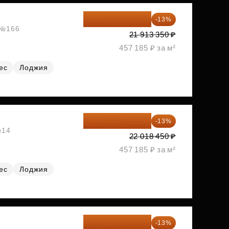
19 064 615 ₽
-13%
, №166
21 913 350 ₽
457 185 ₽ за м²
ес
Лоджия
19 156 052 ₽
-13%
№14
22 018 450 ₽
457 185 ₽ за м²
ес
Лоджия
19 209 731 ₽
-13%