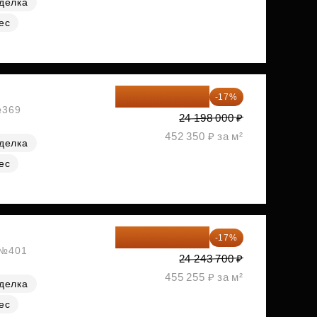
делка
ес
20 084 340 ₽
-17%
№369
24 198 000 ₽
452 350 ₽ за м²
делка
ес
20 122 271 ₽
-17%
, №401
24 243 700 ₽
455 255 ₽ за м²
делка
ес