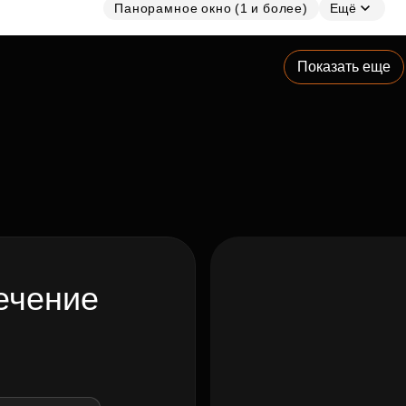
Панорамное окно (1 и более)
Ещё
Показать еще
ечение