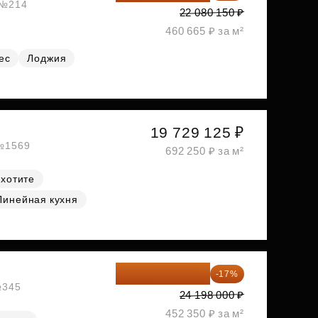
, №214
22 080 150 ₽
460 665 ₽ за м²
ес
Лоджия
19 729 125 ₽
 №1569
692 250 ₽ за м²
 хотите
Линейная кухня
20 084 340 ₽
-17%
№345
24 198 000 ₽
452 350 ₽ за м²