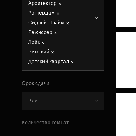
Архитектор
Рефинансирование
Роттердам
Сидней Прайм
Режиссер
Лэйк
Римский
Датский квартал
Срок сдачи
Все
Количество комнат