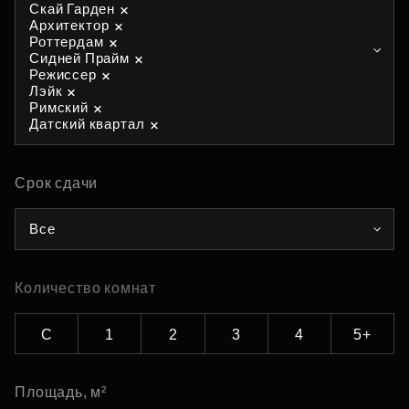
Скай Гарден
Архитектор
Роттердам
Сидней Прайм
Режиссер
Лэйк
Римский
Датский квартал
Срок сдачи
Все
Количество комнат
С
1
2
3
4
5+
Площадь, м²