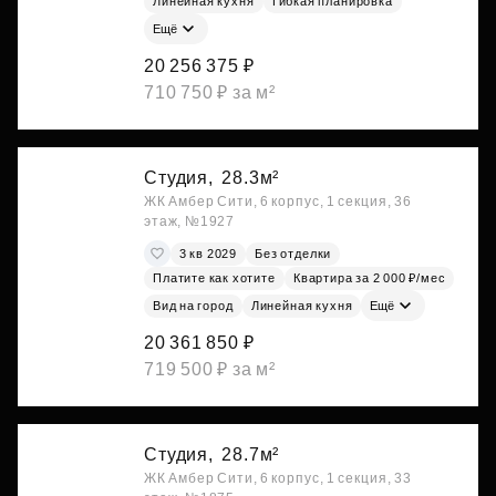
Линейная кухня
Гибкая планировка
Ещё
20 256 375 ₽
710 750 ₽ за м²
Студия,
28.3м²
ЖК Амбер Сити, 6 корпус, 1 секция, 36
этаж, №1927
3 кв 2029
Без отделки
Платите как хотите
Квартира за 2 000 ₽/мес
Вид на город
Линейная кухня
Ещё
20 361 850 ₽
719 500 ₽ за м²
Студия,
28.7м²
ЖК Амбер Сити, 6 корпус, 1 секция, 33