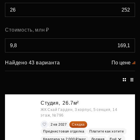
Стоимость, млн ₽
Найдено 43 варианта
По цене
Студия,
26.7м²
ЖК Скай Гарден, 3 корпус, 5 секция, 14
этаж, №796
2 кв 2027
Скидка
Предчистовая отделка
Платите как хотите
Квартира за 2 000 ₽/мес
Лоджия
Ещё