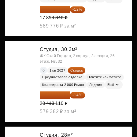
15 747 019 ₽
-12%
17 894 340 ₽
589 776 ₽ за м²
Студия,
30.3м²
ЖК Скай Гарден, 2 корпус, 3 секция, 26
этаж, №532
1 кв 2027
Скидка
Предчистовая отделка
Платите как хотите
Квартира за 2 000 ₽/мес
Лоджия
Ещё
17 555 275 ₽
-14%
20 413 110 ₽
579 382 ₽ за м²
Студия,
28м²