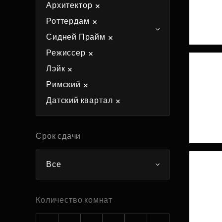
Архитектор
Рефинансирование
Роттердам
Сидней Прайм
Режиссер
Лэйк
Римский
Датский квартал
Срок сдачи
Все
Количество комнат