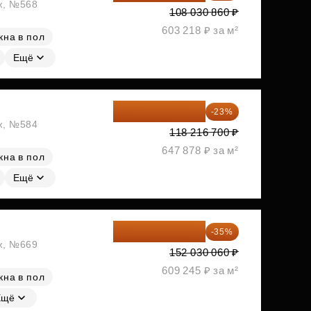
аж, №568
108 030 860 ₽
603 218 ₽ за м²
кна в пол
Ещё
91 026 859 ₽
-23%
аж, №584
118 216 700 ₽
647 878 ₽ за м²
кна в пол
Ещё
98 819 539 ₽
-35%
аж, №669
152 030 060 ₽
609 245 ₽ за м²
кна в пол
Ещё