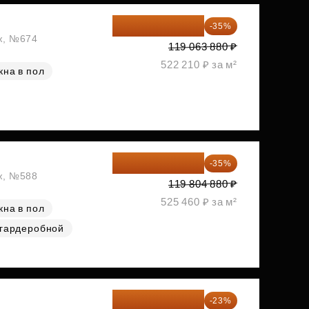
77 391 522 ₽
-35%
аж, №674
119 063 880 ₽
522 210 ₽ за м²
кна в пол
77 873 172 ₽
-35%
аж, №588
119 804 880 ₽
525 460 ₽ за м²
кна в пол
 гардеробной
83 183 762 ₽
-23%