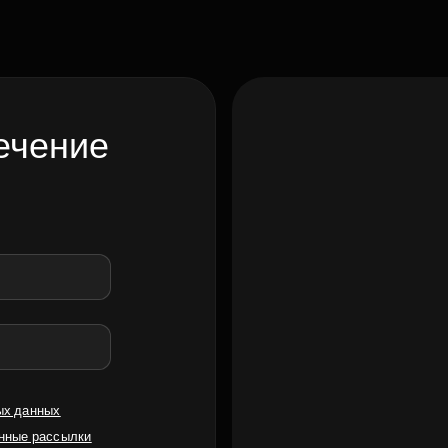
ечение
ых данных
нные рассылки