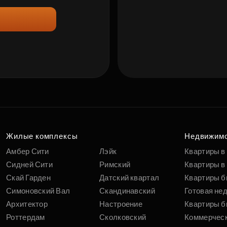
Жилые комплексы
Недвижим
Амбер Сити
Лэйк
Квартиры в
Сидней Сити
Римский
Квартиры в 
Скай Гарден
Датский квартал
Квартиры б
Симоновский Вал
Скандинавский
Готовая не
Архитектор
Настроение
Квартиры б
Роттердам
Сколковский
Коммерчес