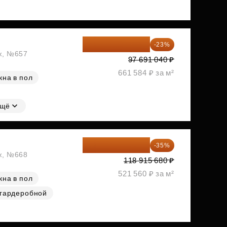
75 222 101 ₽
-23%
аж, №657
97 691 040 ₽
661 584 ₽ за м²
кна в пол
щё
77 295 192 ₽
-35%
аж, №668
118 915 680 ₽
521 560 ₽ за м²
кна в пол
 гардеробной