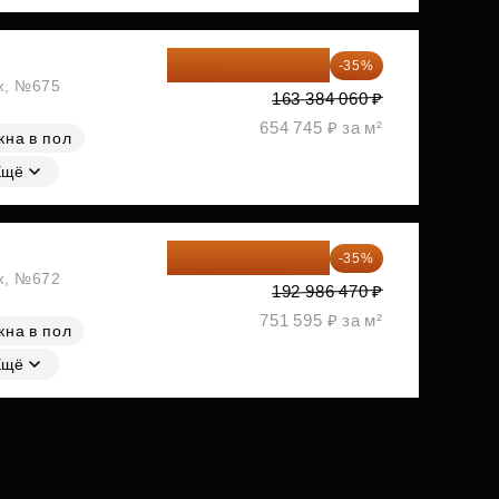
106 199 639 ₽
-35%
аж, №675
163 384 060 ₽
654 745 ₽ за м²
кна в пол
Ещё
125 441 206 ₽
-35%
аж, №672
192 986 470 ₽
751 595 ₽ за м²
кна в пол
Ещё