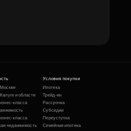
ость
Условия покупки
 Москве
Ипотека
Калуге и области
Трейд-ин
изнес-класса
Рассрочка
движимость
Субсидии
изнес-класса
Переуступка
кая недвижимость
Семейная ипотека