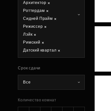
Архитектор
Рефинансирование
Роттердам
Сидней Прайм
Режиссер
Лэйк
Римский
Датский квартал
Срок сдачи
Все
Количество комнат