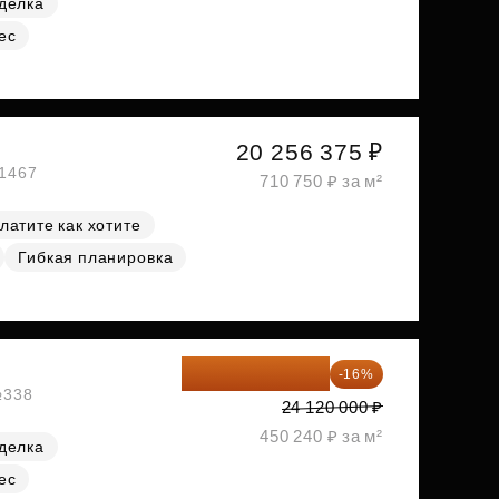
делка
ес
20 256 375 ₽
№1467
710 750 ₽ за м²
латите как хотите
Гибкая планировка
20 260 800 ₽
-16%
№338
24 120 000 ₽
450 240 ₽ за м²
делка
ес