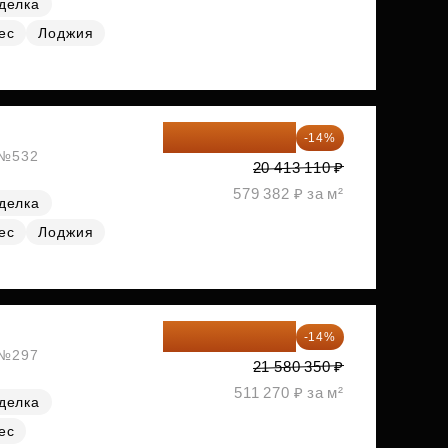
делка
ес
Лоджия
17 555 275 ₽
-14%
, №532
20 413 110 ₽
579 382 ₽ за м²
делка
ес
Лоджия
18 559 101 ₽
-14%
, №297
21 580 350 ₽
511 270 ₽ за м²
делка
ес