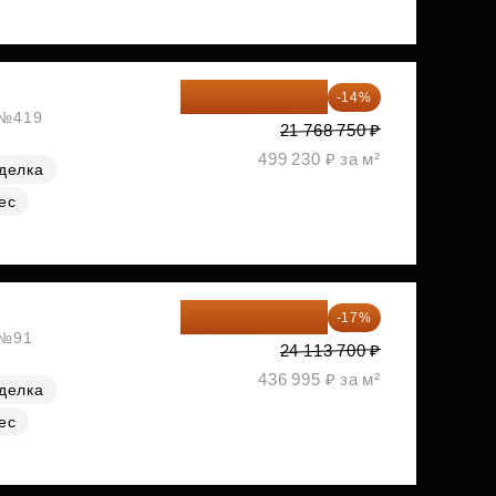
18 721 125 ₽
-14%
, №419
21 768 750 ₽
499 230 ₽ за м²
делка
ес
20 014 371 ₽
-17%
 №91
24 113 700 ₽
436 995 ₽ за м²
делка
ес