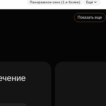
Панорамное окно (1 и более)
Ещё
Показать еще
ечение