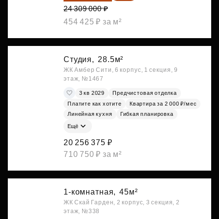
24 309 000 ₽
454 425 ₽ за м²
Студия,
28.5м²
ЖК Амбер Сити, 6 корпус, 1 секция, 9
этаж, №1467
3 кв 2029
Предчистовая отделка
Платите как хотите
Квартира за 2 000 ₽/мес
Линейная кухня
Гибкая планировка
Ещё
20 256 375 ₽
710 750 ₽ за м²
1-комнатная,
45м²
ЖК Скай Гарден, 2 корпус, 3 секция, 2
этаж, №338