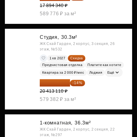
17 894 340 ₽
589 776 ₽ за м²
Студия,
30.3м²
ЖК Скай Гарден, 2 корпус, 3 секция, 26
этаж, №532
1 кв 2027
Скидка
Предчистовая отделка
Платите как хотите
Квартира за 2 000 ₽/мес
Лоджия
Ещё
17 555 275 ₽
-14%
20 413 110 ₽
579 382 ₽ за м²
1-комнатная,
36.3м²
ЖК Скай Гарден, 2 корпус, 2 секция, 22
этаж, №297