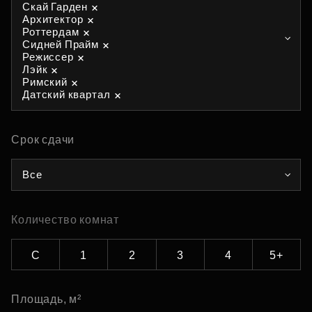
Скай Гарден
Архитектор
Роттердам
Сидней Прайм
Режиссер
Лэйк
Римский
Датский квартал
Срок сдачи
Все
Количество комнат
С
1
2
3
4
5+
Площадь, м²