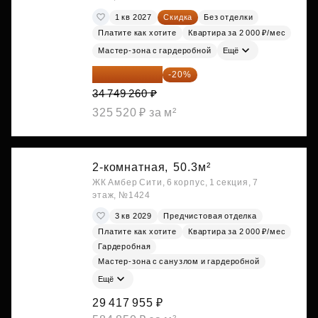
1 кв 2027
Скидка
Без отделки
Платите как хотите
Квартира за 2 000 ₽/мес
Мастер-зона с гардеробной
Ещё
27 799 408 ₽
-20%
34 749 260 ₽
325 520 ₽ за м²
2-комнатная,
50.3м²
ЖК Амбер Сити, 6 корпус, 1 секция, 7
этаж, №1424
3 кв 2029
Предчистовая отделка
Платите как хотите
Квартира за 2 000 ₽/мес
Гардеробная
Мастер-зона с санузлом и гардеробной
Ещё
29 417 955 ₽