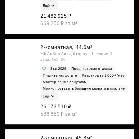
Ещё
21 482 925 ₽
669 250 ₽ за м²
2-комнатная,
44.6м²
ЖК Амбер Сити, 6 корпус, 1 секция, 7
этаж, №1436
3 кв 2029
Предчистовая отделка
Платите как хотите
Квартира за 2 000 ₽/мес
Мастер-зона с санузлом
Можно поставить большую кровать в спальне
Ещё
26 173 510 ₽
586 850 ₽ за м²
2-комнатная,
45.8м²