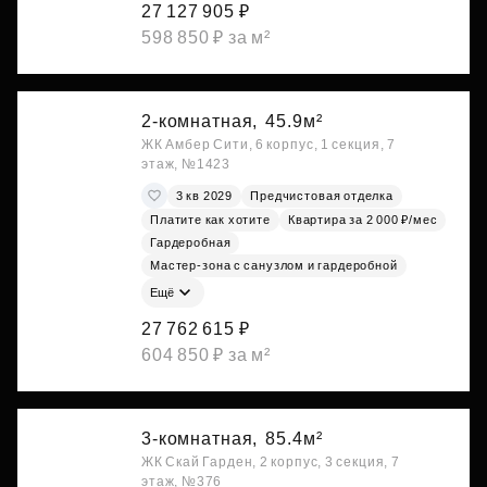
27 127 905 ₽
598 850 ₽ за м²
2-комнатная,
45.9м²
ЖК Амбер Сити, 6 корпус, 1 секция, 7
этаж, №1423
3 кв 2029
Предчистовая отделка
Платите как хотите
Квартира за 2 000 ₽/мес
Гардеробная
Мастер-зона с санузлом и гардеробной
Ещё
27 762 615 ₽
604 850 ₽ за м²
3-комнатная,
85.4м²
ЖК Скай Гарден, 2 корпус, 3 секция, 7
этаж, №376