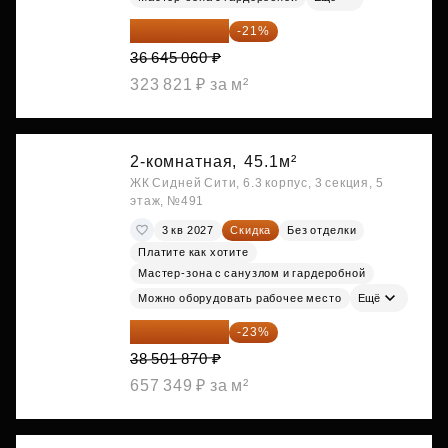
28 949 597 ₽
-21%
36 645 060 ₽
323 821 ₽ за м²
2-комнатная,
45.1м²
ЖК Сидней Сити, 6.3 корпус, 3 секция, 5
этаж, №491
3 кв 2027
Скидка
Без отделки
Платите как хотите
Мастер-зона с санузлом и гардеробной
Можно оборудовать рабочее место
Ещё
29 646 440 ₽
-23%
38 501 870 ₽
657 349 ₽ за м²