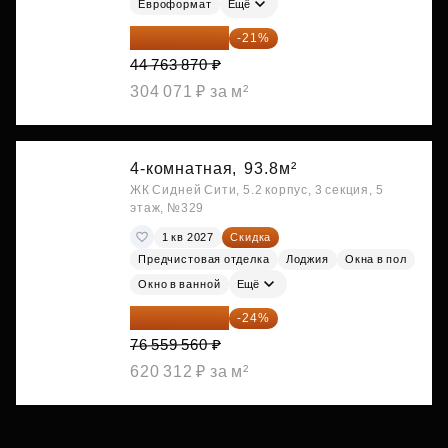
Евроформат
Ещё
35 363 457 ₽
-21%
44 763 870 ₽
304 071 ₽ за м²
4-комнатная,
93.8м²
ЖК Сидней Сити, 5.2 корпус, 3 секция, 5
этаж, №329
1 кв 2027
Скидка
Предчистовая отделка
Лоджия
Окна в пол
Окно в ванной
Ещё
58 185 266 ₽
-24%
76 559 560 ₽
620 312 ₽ за м²