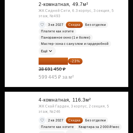
2-комнатная,
49.7м²
ЖК Сидней Сити, 6.3 корпус, 3 секция, 5
этаж, №493
3 кв 2027
Скидка
Без отделки
Платите как хотите
Панорамное окно (1 и более)
Мастер-зона с санузлом и гардеробной
Ещё
29 792 417 ₽
-23%
38 691 450 ₽
599 445 ₽ за м²
4-комнатная,
116.3м²
ЖК Скай Гарден, 3 корпус, 2 секция, 5
этаж, №246
2 кв 2027
Скидка
Без отделки
Платите как хотите
Квартира за 2 000 ₽/мес