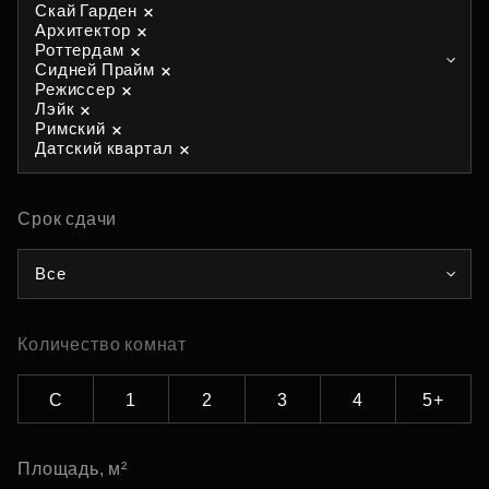
Скай Гарден
Архитектор
Роттердам
Сидней Прайм
Режиссер
Лэйк
Римский
Датский квартал
Срок сдачи
Все
Количество комнат
С
1
2
3
4
5+
Площадь, м²