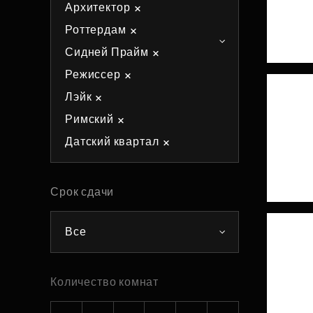
Архитектор
Рефинансирование
Роттердам
Сидней Прайм
Режиссер
Лэйк
Римский
Датский квартал
Срок сдачи
Все
Количество комнат