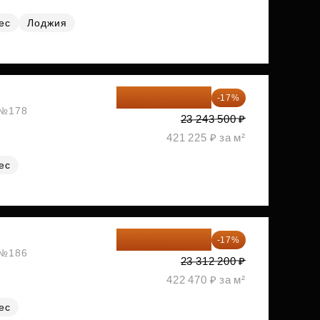
ес
Лоджия
19 292 105 ₽
-17%
, №178
23 243 500 ₽
421 225 ₽ за м²
ес
19 349 126 ₽
-17%
, №186
23 312 200 ₽
422 470 ₽ за м²
ес