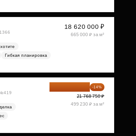
18 620 000 ₽
№1366
665 000 ₽ за м²
 хотите
Гибкая планировка
18 721 125 ₽
-14%
, №419
21 768 750 ₽
499 230 ₽ за м²
делка
ес