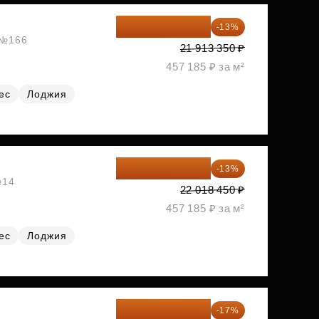
19 064 615 ₽
-13%
, №166
21 913 350 ₽
457 185 ₽ за м²
ес
Лоджия
19 156 052 ₽
-13%
№14
22 018 450 ₽
457 185 ₽ за м²
ес
Лоджия
19 197 070 ₽
-17%