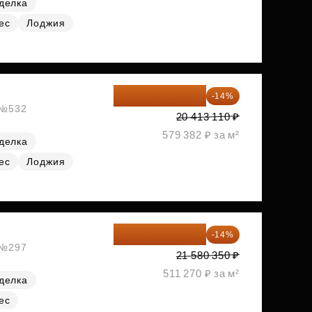
делка
ес
Лоджия
17 555 275 ₽
-14%
, №532
20 413 110 ₽
579 382 ₽ за м²
делка
ес
Лоджия
18 559 101 ₽
-14%
, №297
21 580 350 ₽
511 270 ₽ за м²
делка
ес