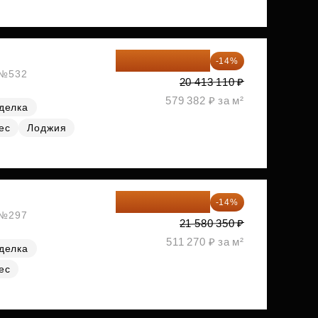
17 555 275 ₽
-14%
, №532
20 413 110 ₽
579 382 ₽ за м²
делка
ес
Лоджия
18 559 101 ₽
-14%
, №297
21 580 350 ₽
511 270 ₽ за м²
делка
ес