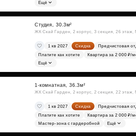
Субсидии
Ещё
Студия,
30.3м²
ЖК Скай Гарден, 2 корпус, 3 секция, 26 этаж
1 кв 2027
Скидка
Предчистовая от
Платите как хотите
Квартира за 2 000 ₽/м
Ещё
1-комнатная,
36.3м²
ЖК Скай Гарден, 2 корпус, 2 секция, 22 этаж
1 кв 2027
Скидка
Предчистовая от
Платите как хотите
Квартира за 2 000 ₽/м
Мастер-зона с гардеробной
Ещё