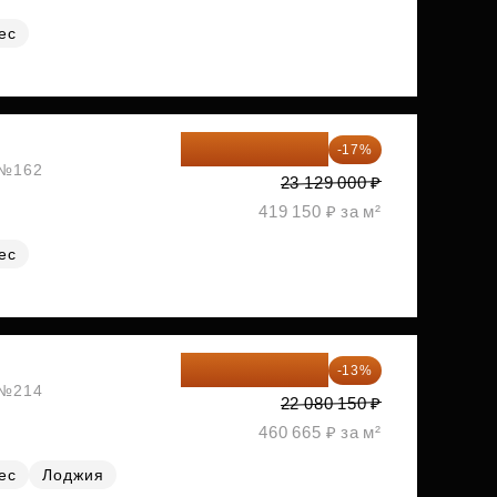
ес
19 197 070 ₽
-17%
, №162
23 129 000 ₽
419 150 ₽ за м²
ес
19 209 731 ₽
-13%
, №214
22 080 150 ₽
460 665 ₽ за м²
ес
Лоджия