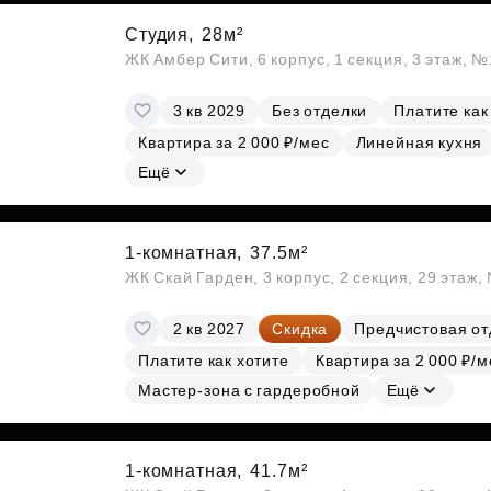
Студия,
28м²
ЖК Амбер Сити, 6 корпус, 1 секция, 3 этаж, 
3 кв 2029
Без отделки
Платите как
Квартира за 2 000 ₽/мес
Линейная кухня
Ещё
1-комнатная,
37.5м²
ЖК Скай Гарден, 3 корпус, 2 секция, 29 этаж
2 кв 2027
Скидка
Предчистовая от
Платите как хотите
Квартира за 2 000 ₽/м
Мастер-зона с гардеробной
Ещё
1-комнатная,
41.7м²