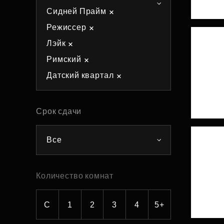
Сидней Прайм
Рефинансирование
Режиссер
Лэйк
Римский
Датский квартал
Срок сдачи
Все
Количество комнат
С
1
2
3
4
5+