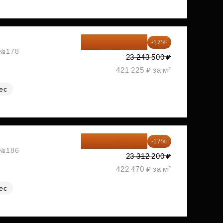
19 292 105 ₽
-17%
, №178
23 243 500 ₽
421 225 ₽ за м²
ес
19 349 126 ₽
-17%
, №186
23 312 200 ₽
422 470 ₽ за м²
ес