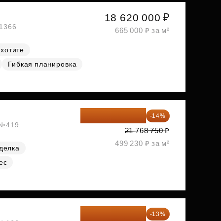
18 620 000 ₽
№1366
665 000 ₽ за м²
 хотите
Гибкая планировка
18 721 125 ₽
-14%
, №419
21 768 750 ₽
499 230 ₽ за м²
делка
ес
19 064 615 ₽
-13%