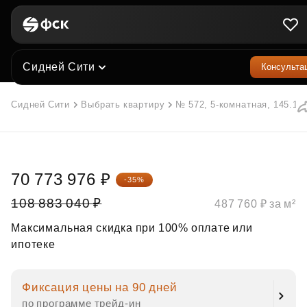
Сидней Сити
Консульта
Сидней Сити
Выбрать квартиру
№ 572, 5-комнатная, 145.1 м
70 773 976 ₽
-35%
108 883 040 ₽
487 760 ₽ за м²
Максимальная скидка при 100% оплате или
ипотеке
Фиксация цены на 90 дней
по программе трейд‑ин