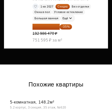
1 кв 2027
Скидка
Без отделки
Окна в пол
Угловое остекление
Большая ванная
Ещё
125 441 206 ₽
-35%
192 986 470 ₽
751 595 ₽ за м²
Похожие квартиры
5-комнатная,
148.2м²
5.2 корпус, 3 секция, 35 этаж, №620