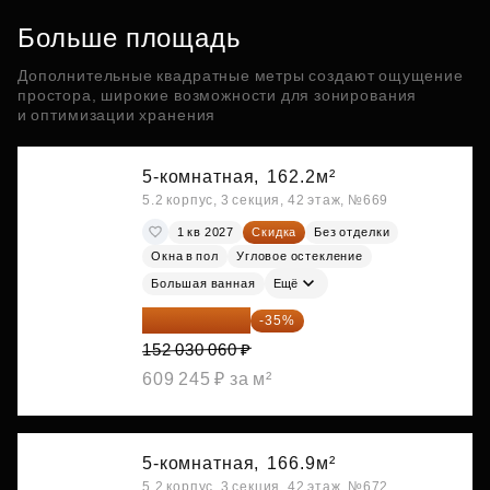
Больше площадь
Дополнительные квадратные метры создают ощущение
простора, широкие возможности для зонирования
и оптимизации хранения
5-комнатная,
162.2м²
5.2 корпус, 3 секция, 42 этаж, №669
1 кв 2027
Скидка
Без отделки
Окна в пол
Угловое остекление
Большая ванная
Ещё
98 819 539 ₽
-35%
152 030 060 ₽
609 245 ₽ за м²
5-комнатная,
166.9м²
5.2 корпус, 3 секция, 42 этаж, №672