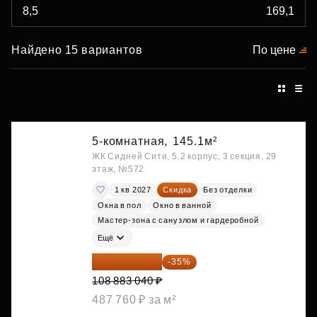
Найдено 15 вариантов
По цене
5-комнатная,
145.1м²
ЖК Сидней Сити, 5.2 корпус, 3 секция, 29
этаж, №572
1 кв 2027
Скидка
Без отделки
Окна в пол
Окно в ванной
Мастер-зона с санузлом и гардеробной
Ещё
70 773 976 ₽
-35%
108 883 040 ₽
487 760 ₽ за м²