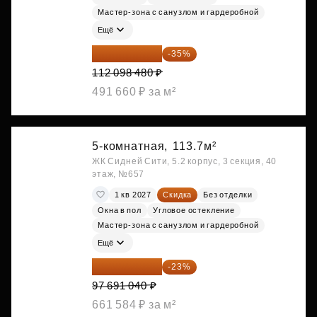
Мастер-зона с санузлом и гардеробной
Ещё
72 864 012 ₽
-35%
112 098 480 ₽
491 660 ₽ за м²
5-комнатная,
113.7м²
ЖК Сидней Сити, 5.2 корпус, 3 секция, 40
этаж, №657
1 кв 2027
Скидка
Без отделки
Окна в пол
Угловое остекление
Мастер-зона с санузлом и гардеробной
Ещё
75 222 101 ₽
-23%
97 691 040 ₽
661 584 ₽ за м²