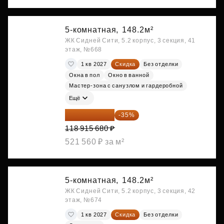
5-комнатная,
148.2м²
ЖК Сидней Сити, 5.2 корпус, 3 секция, 41
этаж, №668
1 кв 2027
Скидка
Без отделки
Окна в пол
Окно в ванной
Мастер-зона с санузлом и гардеробной
Ещё
77 295 192 ₽
-35%
118 915 680 ₽
521 560 ₽ за м²
5-комнатная,
148.2м²
ЖК Сидней Сити, 5.2 корпус, 3 секция, 42
этаж, №674
1 кв 2027
Скидка
Без отделки