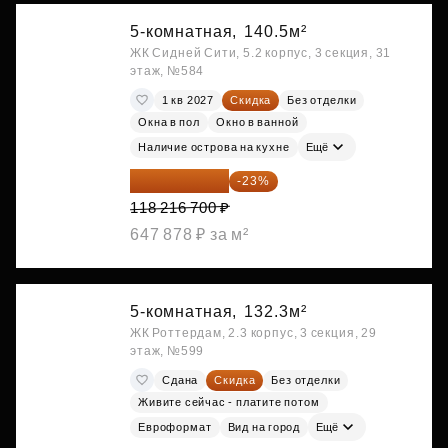
5-комнатная,
140.5м²
ЖК Сидней Сити, 5.2 корпус, 3 секция, 31
этаж, №584
1 кв 2027
Скидка
Без отделки
Окна в пол
Окно в ванной
Наличие острова на кухне
Ещё
91 026 859 ₽
-23%
118 216 700 ₽
647 878 ₽ за м²
5-комнатная,
132.3м²
ЖК Роттердам, 2.3 корпус, 3 секция, 29
этаж, №599
Сдана
Скидка
Без отделки
Живите сейчас - платите потом
Евроформат
Вид на город
Ещё