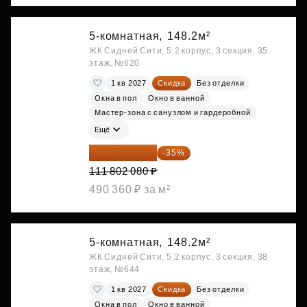
5-комнатная,
148.2м²
ЖК Сидней Сити, 5.2 корпус, 3 секция, 35
этаж, №620
1 кв 2027
Скидка
Без отделки
Окна в пол
Окно в ванной
Мастер-зона с санузлом и гардеробной
Ещё
72 671 352 ₽
-35%
111 802 080 ₽
490 360 ₽ за м²
5-комнатная,
148.2м²
ЖК Сидней Сити, 5.2 корпус, 3 секция, 38
этаж, №644
1 кв 2027
Скидка
Без отделки
Окна в пол
Окно в ванной