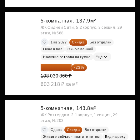
5-комнатная,
137.9м²
ЖК Сидней Сити, 5.2 корпус, 3 секция, 29
этаж, №568
1 кв 2027
Скидка
Без отделки
Окна в пол
Окно в ванной
Наличие острова на кухне
Ещё
83 183 762 ₽
-23%
108 030 860 ₽
603 218 ₽ за м²
5-комнатная,
143.8м²
ЖК Роттердам, 2.1 корпус, 1 секция, 29
этаж, №202
Сдана
Скидка
Без отделки
Живите сейчас - платите потом
Вид на реку