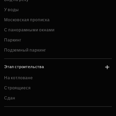
У воды
Московская прописка
С панорамными окнами
Паркинг
Подземный паркинг
Этап строительства
На котловане
Строящиеся
Сдан