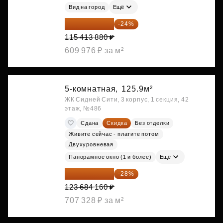
Вид на город
Ещё
87 714 549 ₽
-24%
115 413 880 ₽
609 976 ₽ за м²
5-комнатная,
125.9м²
ЖК Сидней Сити, 3 корпус, 1 секция, 42
этаж, №486
Сдана
Скидка
Без отделки
Живите сейчас - платите потом
Двухуровневая
Панорамное окно (1 и более)
Ещё
89 052 595 ₽
-28%
123 684 160 ₽
707 328 ₽ за м²