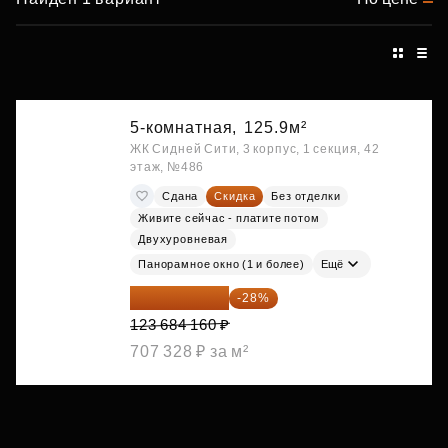
5-комнатная,
125.9м²
ЖК Сидней Сити, 3 корпус, 1 секция, 42
этаж, №486
Сдана
Скидка
Без отделки
Живите сейчас - платите потом
Двухуровневая
Панорамное окно (1 и более)
Ещё
89 052 595 ₽
-28%
123 684 160 ₽
707 328 ₽ за м²