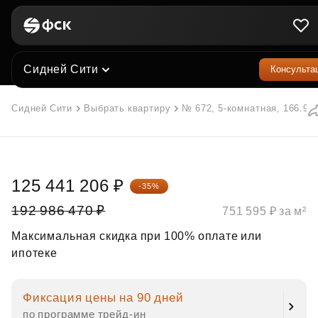
Сидней Сити
Консульта
Сидней Сити
Выбрать квартиру
№ 672, 5-комнатная, 166.9 м
125 441 206 ₽
-35%
192 986 470 ₽
751 595 ₽ за м²
Максимальная скидка при 100% оплате или
ипотеке
Фиксация цены на 90 дней
по программе трейд‑ин