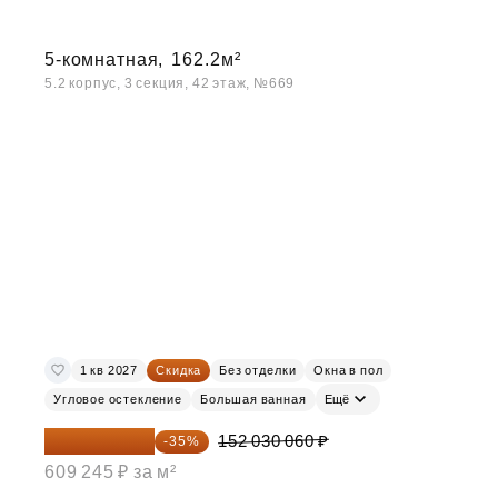
5-комнатная,
162.2м²
5.2 корпус, 3 секция, 42 этаж, №669
1 кв 2027
Скидка
Без отделки
Окна в пол
Угловое остекление
Большая ванная
Ещё
98 819 539 ₽
152 030 060 ₽
-35%
609 245 ₽ за м²