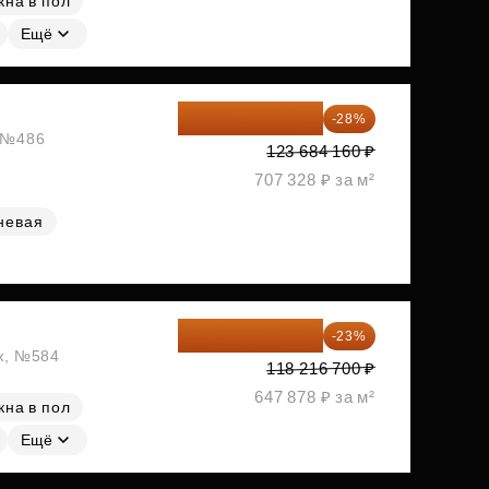
кна в пол
Ещё
89 052 595 ₽
-28%
, №486
123 684 160 ₽
707 328 ₽ за м²
невая
91 026 859 ₽
-23%
аж, №584
118 216 700 ₽
647 878 ₽ за м²
кна в пол
Ещё