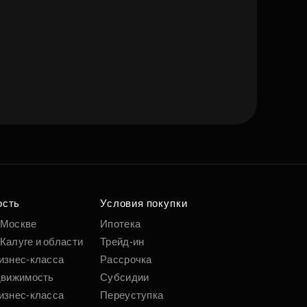
ость
Условия покупки
 Москве
Ипотека
Калуге и области
Трейд-ин
изнес-класса
Рассрочка
движимость
Субсидии
изнес-класса
Переуступка