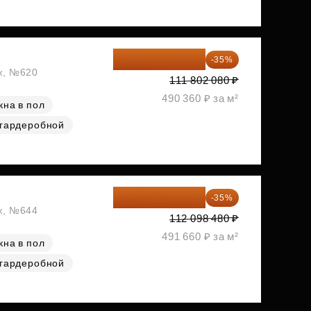
72 671 352 ₽
-35%
аж, №620
111 802 080 ₽
490 360 ₽ за м²
кна в пол
 гардеробной
72 864 012 ₽
-35%
аж, №644
112 098 480 ₽
491 660 ₽ за м²
кна в пол
 гардеробной