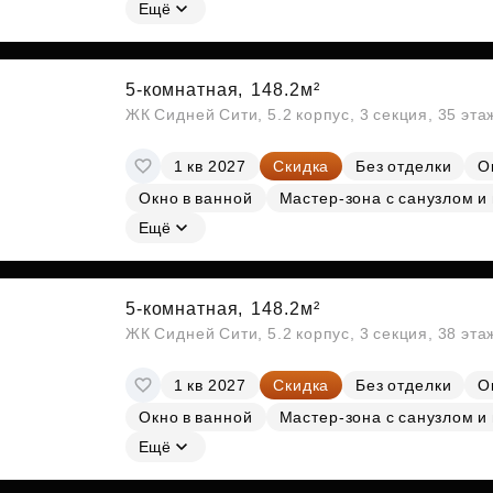
Субсидии
Ещё
5-комнатная,
148.2м²
ЖК Сидней Сити, 5.2 корпус, 3 секция, 35 эт
1 кв 2027
Скидка
Без отделки
О
Окно в ванной
Мастер-зона с санузлом и
Ещё
5-комнатная,
148.2м²
ЖК Сидней Сити, 5.2 корпус, 3 секция, 38 эт
1 кв 2027
Скидка
Без отделки
О
Окно в ванной
Мастер-зона с санузлом и
Ещё