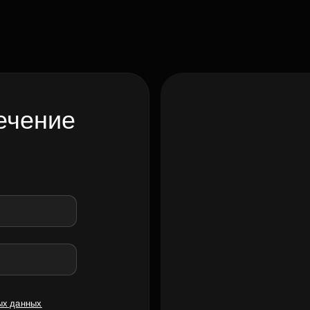
ечение
ых данных