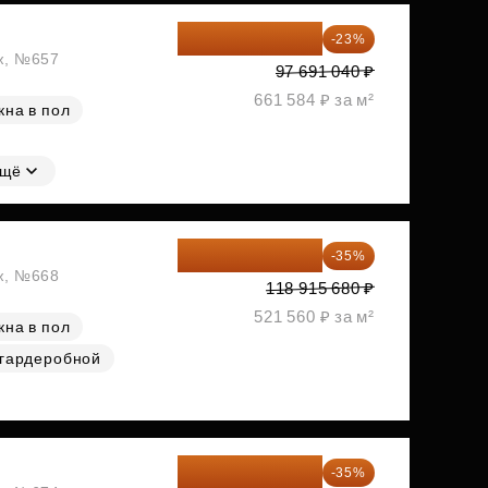
75 222 101 ₽
-23%
аж, №657
97 691 040 ₽
661 584 ₽ за м²
кна в пол
щё
77 295 192 ₽
-35%
аж, №668
118 915 680 ₽
521 560 ₽ за м²
кна в пол
 гардеробной
77 391 522 ₽
-35%