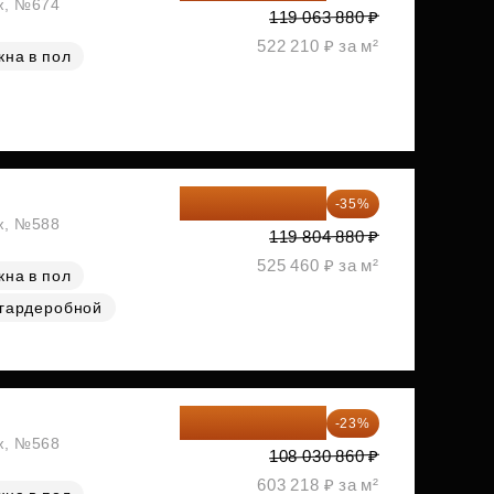
аж, №674
119 063 880 ₽
522 210 ₽ за м²
кна в пол
77 873 172 ₽
-35%
аж, №588
119 804 880 ₽
525 460 ₽ за м²
кна в пол
 гардеробной
83 183 762 ₽
-23%
аж, №568
108 030 860 ₽
603 218 ₽ за м²