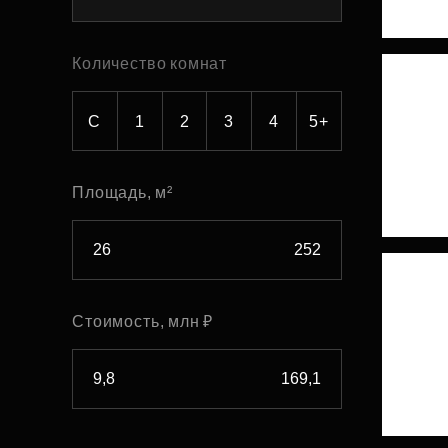
Рефинансирование
Количество комнат
С
1
2
3
4
5+
Площадь, м²
Стоимость, млн ₽