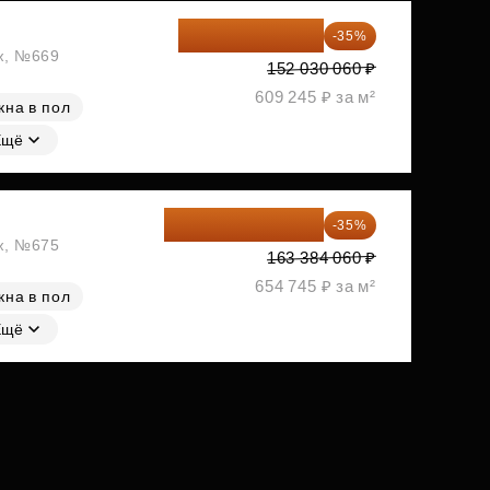
98 819 539 ₽
-35%
аж, №669
152 030 060 ₽
609 245 ₽ за м²
кна в пол
Ещё
106 199 639 ₽
-35%
аж, №675
163 384 060 ₽
654 745 ₽ за м²
кна в пол
Ещё