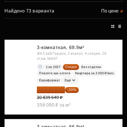
Найдено 73 варианта
По цене
3-комнатная,
68.9м²
ЖК Скай Гарден, 2 корпус, 4 секция, 28
этаж, №697
1 кв 2027
Скидка
Без отделки
Платите как хотите
Квартира за 2 000 ₽/мес
Евроформат
Ещё
24 671 712 ₽
-20%
30 839 640 ₽
358 080 ₽ за м²
3-комнатная,
66.8м²