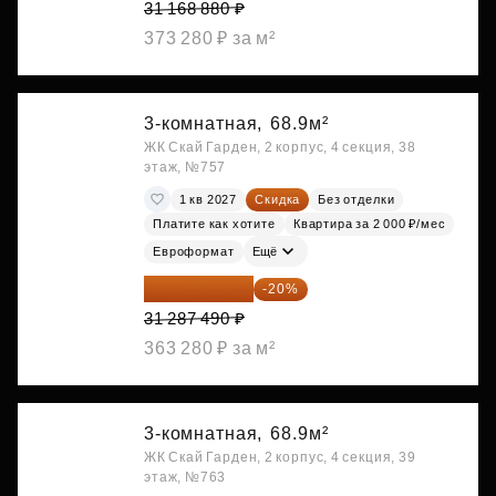
31 168 880 ₽
373 280 ₽ за м²
3-комнатная,
68.9м²
ЖК Скай Гарден, 2 корпус, 4 секция, 38
этаж, №757
1 кв 2027
Скидка
Без отделки
Платите как хотите
Квартира за 2 000 ₽/мес
Евроформат
Ещё
25 029 992 ₽
-20%
31 287 490 ₽
363 280 ₽ за м²
3-комнатная,
68.9м²
ЖК Скай Гарден, 2 корпус, 4 секция, 39
этаж, №763