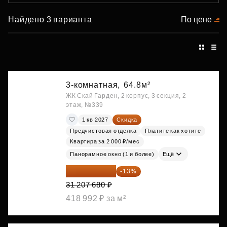
Найдено 3 варианта
По цене
3-комнатная,
64.8м²
ЖК Скай Гарден, 2 корпус, 3 секция, 2
этаж, №339
1 кв 2027
Скидка
Предчистовая отделка
Платите как хотите
Квартира за 2 000 ₽/мес
Панорамное окно (1 и более)
Ещё
27 150 682 ₽
-13%
31 207 680 ₽
418 992 ₽ за м²