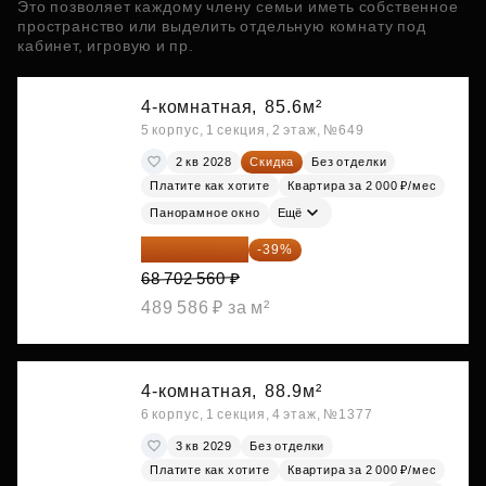
Это позволяет каждому члену семьи иметь собственное
пространство или выделить отдельную комнату под
кабинет, игровую и пр.
4-комнатная,
85.6м²
5 корпус, 1 секция, 2 этаж, №649
2 кв 2028
Скидка
Без отделки
Платите как хотите
Квартира за 2 000 ₽/мес
Панорамное окно
Ещё
41 908 562 ₽
-39%
68 702 560 ₽
489 586 ₽ за м²
4-комнатная,
88.9м²
6 корпус, 1 секция, 4 этаж, №1377
3 кв 2029
Без отделки
Платите как хотите
Квартира за 2 000 ₽/мес