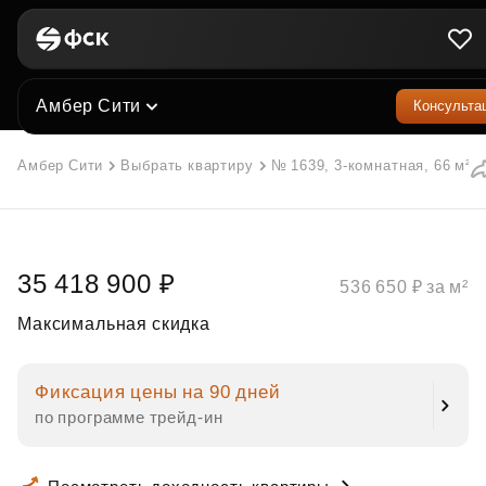
Амбер Сити
Консульта
Амбер Сити
Выбрать квартиру
№ 1639, 3-комнатная, 66 м²
35 418 900 ₽
536 650 ₽ за м²
Максимальная скидка
Фиксация цены на 90 дней
по программе трейд‑ин