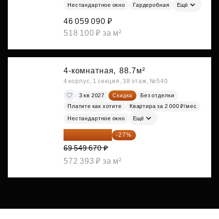
Нестандартное окно
Гардеробная
Ещё
46 059 090 ₽
518 100 ₽ за м²
4-комнатная,
88.7м²
4 корпус, 1 секция, 38 этаж, №540
3 кв 2027
Скидка
Без отделки
Платите как хотите
Квартира за 2 000 ₽/мес
Нестандартное окно
Ещё
50 771 259 ₽
-27%
69 549 670 ₽
572 393 ₽ за м²