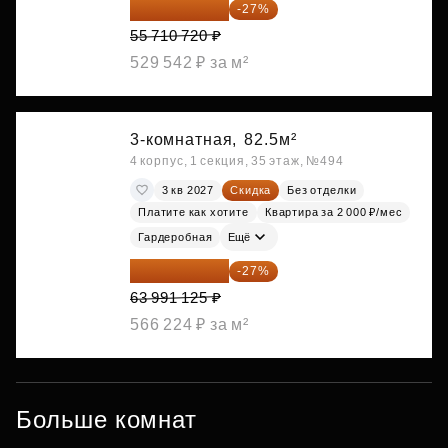
40 668 826 ₽
-27%
55 710 720 ₽
529 542 ₽ за м²
3-комнатная,
82.5м²
4 корпус, 1 секция, 35 этаж, №494
3 кв 2027
Скидка
Без отделки
Платите как хотите
Квартира за 2 000 ₽/мес
Гардеробная
Ещё
46 713 521 ₽
-27%
63 991 125 ₽
566 224 ₽ за м²
Больше комнат