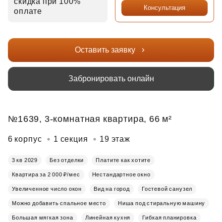
скидка при 100%
Консультация
оплате
Оставить заявку
Забронировать онлайн
№1639, 3-комнатная квартира, 66 м²
6 корпус
1 секция
19 этаж
3 кв 2029
Без отделки
Платите как хотите
Квартира за 2 000 ₽/мес
Нестандартное окно
Увеличенное число окон
Вид на город
Гостевой санузел
Можно добавить спальное место
Ниша под стиральную машину
Большая мягкая зона
Линейная кухня
Гибкая планировка