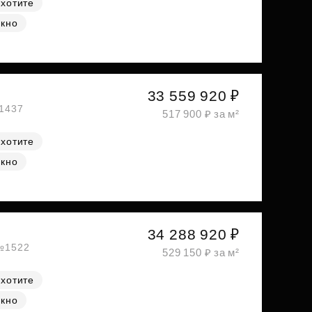
 хотите
окно
33 559 920 ₽
№1437
517 900 ₽ за м²
 хотите
окно
34 288 920 ₽
 №1522
529 150 ₽ за м²
 хотите
окно