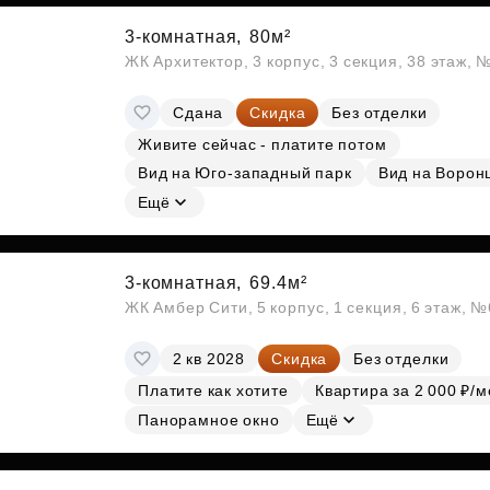
3-комнатная,
80м²
ЖК Архитектор, 3 корпус, 3 секция, 38 этаж,
Сдана
Скидка
Без отделки
Живите сейчас - платите потом
Вид на Юго-западный парк
Вид на Ворон
Ещё
3-комнатная,
69.4м²
ЖК Амбер Сити, 5 корпус, 1 секция, 6 этаж, 
2 кв 2028
Скидка
Без отделки
Платите как хотите
Квартира за 2 000 ₽/м
Панорамное окно
Ещё