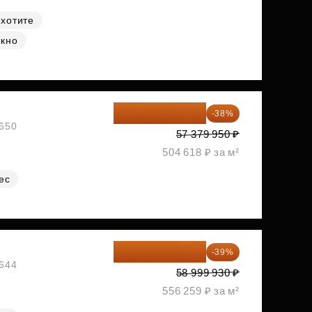
 хотите
окно
35 575 569 ₽
-38%
№650
57 379 950 ₽
504 618 ₽ за м²
ес
35 989 957 ₽
-39%
№644
58 999 930 ₽
556 259 ₽ за м²