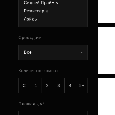
Сидней Прайм
Рефинансирование
Режиссер
Лэйк
Срок сдачи
Все
Количество комнат
С
1
2
3
4
5+
Площадь, м²