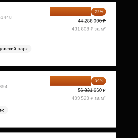
34 544 640 ₽
-22%
 №1448
44 288 000 ₽
431 808 ₽ за м²
цовский парк
34 667 313 ₽
-39%
№694
56 831 660 ₽
499 529 ₽ за м²
ес