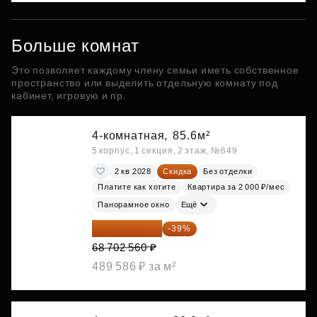
Больше комнат
Это позволяет каждому члену семьи иметь собственное
пространство или выделить отдельную комнату под
кабинет, игровую и пр.
4-комнатная,
85.6м²
5 корпус, 1 секция, 2 этаж, №649
2 кв 2028
Скидка
Без отделки
Платите как хотите
Квартира за 2 000 ₽/мес
Панорамное окно
Ещё
41 908 562 ₽
-39%
68 702 560 ₽
489 586 ₽ за м²