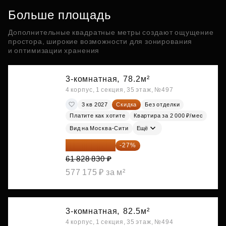
Больше площадь
Дополнительные квадратные метры создают ощущение
простора, широкие возможности для зонирования
и оптимизации хранения
3-комнатная,
78.2м²
4 корпус, 1 секция, 35 этаж, №497
3 кв 2027
Скидка
Без отделки
Платите как хотите
Квартира за 2 000 ₽/мес
Вид на Москва-Сити
Ещё
45 135 046 ₽
-27%
61 828 830 ₽
577 175 ₽ за м²
3-комнатная,
82.5м²
4 корпус, 1 секция, 35 этаж, №494