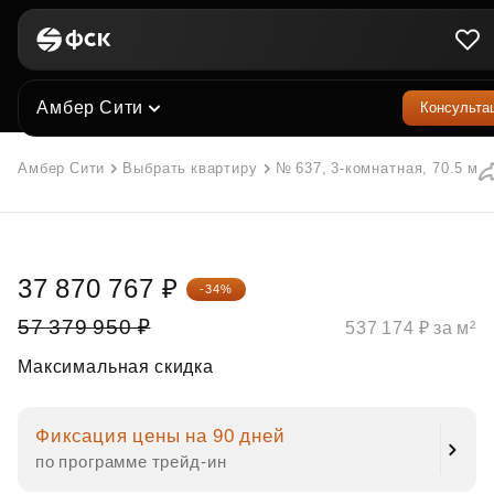
Амбер Сити
Консульта
Амбер Сити
Выбрать квартиру
№ 637, 3-комнатная, 70.5 м²
37 870 767 ₽
-34%
57 379 950 ₽
537 174 ₽ за м²
Максимальная скидка
Фиксация цены на 90 дней
по программе трейд‑ин