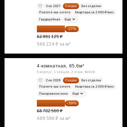
3 кв 2027
Скидка
Без отделки
Платите как хотите
Квартира за 2 000 ₽/мес
Гардеробная
Ещё
46 713 521 ₽
-27%
63 991 125 ₽
566 224 ₽ за м²
4-комнатная,
85.6м²
5 корпус, 1 секция, 2 этаж, №649
2 кв 2028
Скидка
Без отделки
Платите как хотите
Квартира за 2 000 ₽/мес
Панорамное окно
Ещё
41 908 562 ₽
-39%
68 702 560 ₽
489 586 ₽ за м²