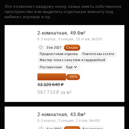
Это позволяет каждому члену семьи иметь собственное
пространство или выделить отдельную комнату под
кабинет, игровую и пр.
2-комнатная,
49.6м²
6.3 корпус, 3 секция, 10 этаж, №553
3 кв 2027
Скидка
Предчистовая отделка
Платите как хотите
Мастер-зона с санузлом и гардеробной
Постирочная
Ещё
28 158 416 ₽
-35%
43 320 640 ₽
567 710 ₽ за м²
2-комнатная,
43.8м²
6.3 корпус, 3 секция, 2 этаж, №460
3 кв 2027
Скидка
Без отделки