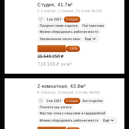
Студия,
41.7м²
5.1 корпус, 1 секция, 21 этаж, №115
1 кв 2027
Скидка
Предчистовая отделка
Постирочная
Можно оборудовать рабочее место
Увеличенное число окон
Ещё
29 861 370 ₽
-16%
35 549 250 ₽
716 100 ₽ за м²
2-комнатная,
43.8м²
6.3 корпус, 3 секция, 2 этаж, №460
3 кв 2027
Скидка
Без отделки
Платите как хотите
Мастер-зона с санузлом и гардеробной
Можно оборудовать рабочее место
Ещё