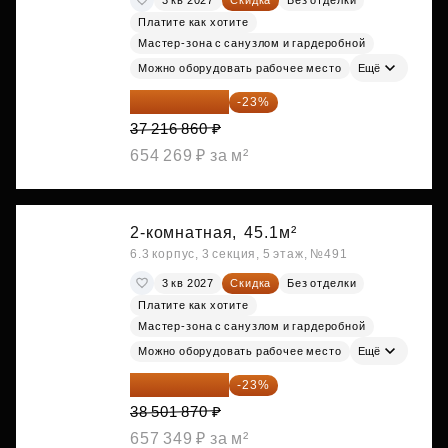
Платите как хотите
Мастер-зона с санузлом и гардеробной
Можно оборудовать рабочее место
Ещё
28 656 982 ₽
-23%
37 216 860 ₽
654 269 ₽ за м²
2-комнатная,
45.1м²
6.3 корпус, 3 секция, 5 этаж, №491
3 кв 2027
Скидка
Без отделки
Платите как хотите
Мастер-зона с санузлом и гардеробной
Можно оборудовать рабочее место
Ещё
29 646 440 ₽
-23%
38 501 870 ₽
657 349 ₽ за м²