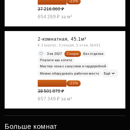
28 656 982 ₽
-23%
37 216 860 ₽
654 269 ₽ за м²
2-комнатная,
45.1м²
6.3 корпус, 3 секция, 5 этаж, №491
3 кв 2027
Скидка
Без отделки
Платите как хотите
Мастер-зона с санузлом и гардеробной
Можно оборудовать рабочее место
Ещё
29 646 440 ₽
-23%
38 501 870 ₽
657 349 ₽ за м²
Больше комнат