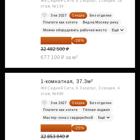
ЖК Сидней Сити, 6.1 корпус, 1 секция, 18
этаж, №134
3 кв 2027
Скидка
Без отделки
Платите как хотите
Вид на Москву-реку
Можно оборудовать рабочее место
Ещё
24 037 050 ₽
-26%
32 482 500 ₽
677 100 ₽ за м²
1-комнатная,
37.3м²
ЖК Сидней Сити, 6.3 корпус, 3 секция, 4
этаж, №480
3 кв 2027
Скидка
Без отделки
Платите как хотите
Тёплая лоджия
Мастер-зона с гардеробной
Ещё
24 640 380 ₽
-25%
32 853 840 ₽