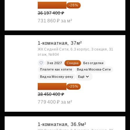
26 786 076 ₽
-26%
36 197 400 ₽
731 860 ₽ за м²
1-комнатная,
37м²
ЖК Сидней Сити, 6.3 корпус, 3 секция, 31
этаж, №804
3 кв 2027
Скидка
Без отделки
Платите как хотите
Вид на Москва-Сити
Вид на Москву-реку
Ещё
28 837 800 ₽
-25%
38 450 400 ₽
779 400 ₽ за м²
1-комнатная,
36.9м²