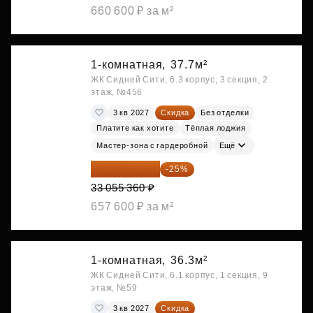
660 600 ₽ за м²
1-комнатная,
37.7м²
ЖК Сидней Сити, 6.3 корпус, 3 секция, 2
этаж, №456
3 кв 2027
Скидка
Без отделки
Платите как хотите
Тёплая лоджия
Мастер-зона с гардеробной
Ещё
24 791 520 ₽
-25%
33 055 360 ₽
657 600 ₽ за м²
1-комнатная,
36.3м²
ЖК Сидней Сити, 6.1 корпус, 1 секция, 9
этаж, №59
3 кв 2027
Скидка