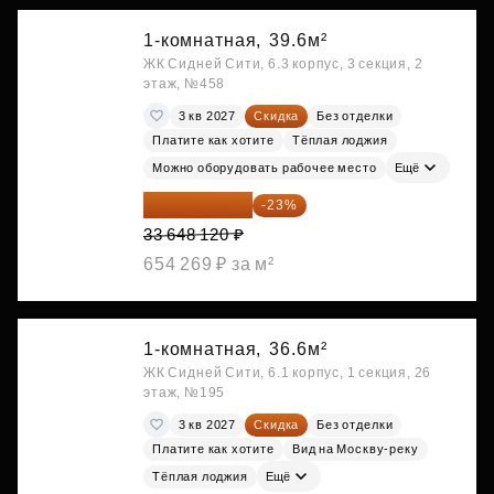
1-комнатная,
39.6м²
ЖК Сидней Сити, 6.3 корпус, 3 секция, 2
этаж, №458
3 кв 2027
Скидка
Без отделки
Платите как хотите
Тёплая лоджия
Можно оборудовать рабочее место
Ещё
25 909 052 ₽
-23%
33 648 120 ₽
654 269 ₽ за м²
1-комнатная,
36.6м²
ЖК Сидней Сити, 6.1 корпус, 1 секция, 26
этаж, №195
3 кв 2027
Скидка
Без отделки
Платите как хотите
Вид на Москву-реку
Тёплая лоджия
Ещё