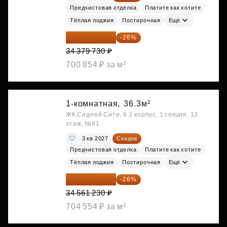
Предчистовая отделка
Платите как хотите
Тёплая лоджия
Постирочная
Ещё
25 441 000 ₽
-26%
34 379 730 ₽
700 854 ₽ за м²
1-комнатная,
36.3м²
ЖК Сидней Сити, 6.1 корпус, 1 секция, 13
этаж, №91
3 кв 2027
Скидка
Предчистовая отделка
Платите как хотите
Тёплая лоджия
Постирочная
Ещё
25 575 310 ₽
-26%
34 561 230 ₽
704 554 ₽ за м²