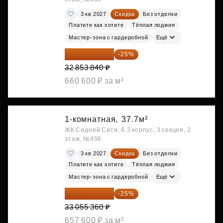
3 кв 2027
Скидка
Без отделки
Платите как хотите
Тёплая лоджия
Мастер-зона с гардеробной
Ещё
24 640 380 ₽
-25%
32 853 840 ₽
660 600 ₽ за м²
1-комнатная,
37.7м²
ЖК Сидней Сити, 6.3 корпус, 3 секция, 2
этаж, №456
3 кв 2027
Скидка
Без отделки
Платите как хотите
Тёплая лоджия
Мастер-зона с гардеробной
Ещё
24 791 520 ₽
-25%
33 055 360 ₽
657 600 ₽ за м²