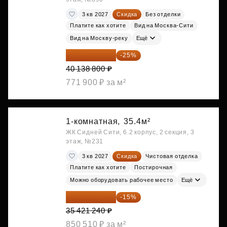
3 кв 2027
Скидка
Без отделки
Платите как хотите
Вид на Москва-Сити
Вид на Москву-реку
Ещё
30 104 100 ₽
-25%
40 138 800 ₽
771 900 ₽ за м²
1-комнатная,
35.4м²
ЖК Сидней Сити, 6.2 корпус, 2 секция, 3
этаж, №231
3 кв 2027
Скидка
Чистовая отделка
Платите как хотите
Постирочная
Можно оборудовать рабочее место
Ещё
30 108 054 ₽
-15%
35 421 240 ₽
850 510 ₽ за м²