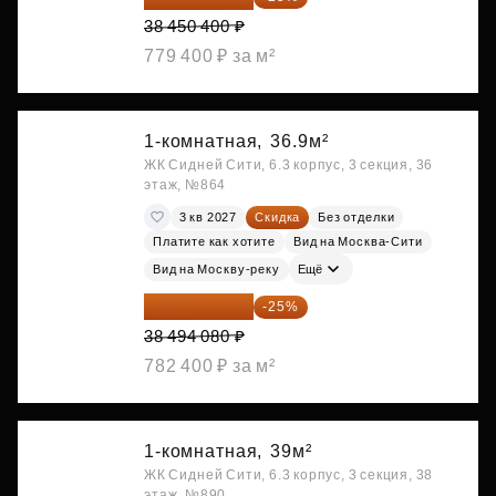
38 450 400 ₽
779 400 ₽ за м²
1-комнатная,
36.9м²
ЖК Сидней Сити, 6.3 корпус, 3 секция, 36
этаж, №864
3 кв 2027
Скидка
Без отделки
Платите как хотите
Вид на Москва-Сити
Вид на Москву-реку
Ещё
28 870 560 ₽
-25%
38 494 080 ₽
782 400 ₽ за м²
1-комнатная,
39м²
ЖК Сидней Сити, 6.3 корпус, 3 секция, 38
этаж, №890