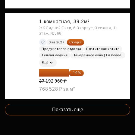
1-комнатная,
39.2м²
ЖК Сидней Сити, 6.3 корпус, 3 секция, 11
этаж, №566
3 кв 2027
Скидка
Предчистовая отделка
Платите как хотите
Тёплая лоджия
Панорамное окно (1 и более)
Ещё
30 126 298 ₽
-19%
37 192 960 ₽
768 528 ₽ за м²
Показать еще