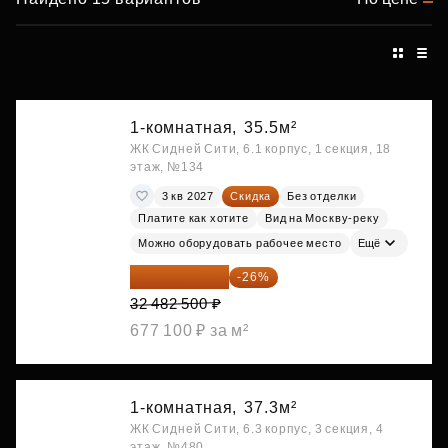
1-комнатная,
35.5м²
ЖК Сидней Сити, 6.1 корпус, 1 секция, 18
этаж, №134
3 кв 2027
Скидка
Без отделки
Платите как хотите
Вид на Москву-реку
Можно оборудовать рабочее место
Ещё
24 037 050 ₽
-26%
32 482 500 ₽
677 100 ₽ за м²
1-комнатная,
37.3м²
ЖК Сидней Сити, 6.3 корпус, 3 секция, 4
этаж, №480