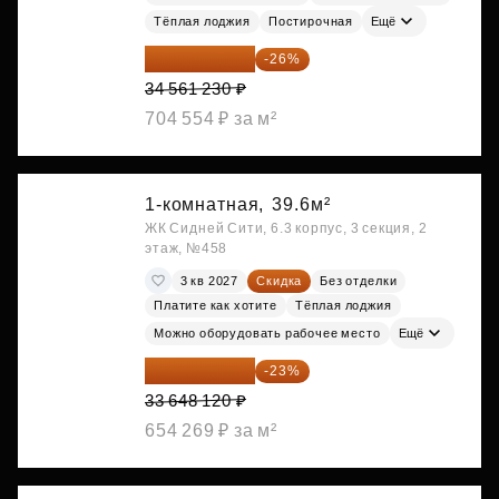
Тёплая лоджия
Постирочная
Ещё
25 575 310 ₽
-26%
34 561 230 ₽
704 554 ₽ за м²
1-комнатная,
39.6м²
ЖК Сидней Сити, 6.3 корпус, 3 секция, 2
этаж, №458
3 кв 2027
Скидка
Без отделки
Платите как хотите
Тёплая лоджия
Можно оборудовать рабочее место
Ещё
25 909 052 ₽
-23%
33 648 120 ₽
654 269 ₽ за м²