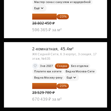
Мастер-зона с санузлом и гардеробной
Ещё
29 877 887 ₽
-23%
38 802 450 ₽
596 365 ₽ за м²
2-комнатная,
45.4м²
ЖК Сидней Сити, 6.3 корпус, 3 секция, 17
этаж, №635
3 кв 2027
Скидка
Без отделки
Платите как хотите
Вид на Москва-Сити
Вид на Москву-реку
Ещё
30 437 931 ₽
-23%
39 529 780 ₽
670 439 ₽ за м²