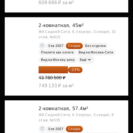
609 686 ₽ за м²
2-комнатная,
45м²
ЖК Сидней Сити, 6.3 корпус, 3 секция, 32
этаж, №815
3 кв 2027
Скидка
Без отделки
Платите как хотите
Вид на Москва-Сити
Вид на Москву-реку
Ещё
33 710 985 ₽
-23%
43 780 500 ₽
749 133 ₽ за м²
2-комнатная,
57.4м²
ЖК Сидней Сити, 6.3 корпус, 3 секция, 9
этаж, №535
3 кв 2027
Скидка