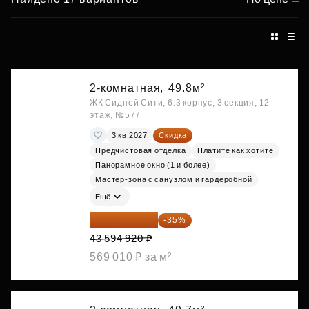
2-комнатная,
49.8м²
ЖК Сидней Сити, 6.3 корпус, 3 секция, 12
этаж, №577
3 кв 2027
Скидка
Предчистовая отделка
Платите как хотите
Панорамное окно (1 и более)
Мастер-зона с санузлом и гардеробной
Ещё
28 336 698 ₽
-35%
43 594 920 ₽
569 010 ₽ за м²