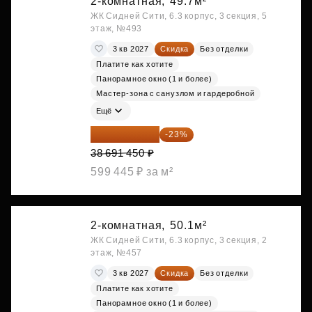
2-комнатная,
49.7м²
ЖК Сидней Сити, 6.3 корпус, 3 секция, 5
этаж, №493
3 кв 2027
Скидка
Без отделки
Платите как хотите
Панорамное окно (1 и более)
Мастер-зона с санузлом и гардеробной
Ещё
29 792 417 ₽
-23%
38 691 450 ₽
599 445 ₽ за м²
2-комнатная,
50.1м²
ЖК Сидней Сити, 6.3 корпус, 3 секция, 2
этаж, №457
3 кв 2027
Скидка
Без отделки
Платите как хотите
Панорамное окно (1 и более)