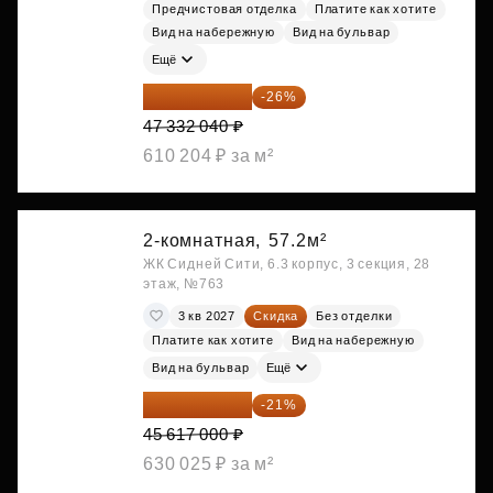
Предчистовая отделка
Платите как хотите
Вид на набережную
Вид на бульвар
Ещё
35 025 710 ₽
-26%
47 332 040 ₽
610 204 ₽ за м²
2-комнатная,
57.2м²
ЖК Сидней Сити, 6.3 корпус, 3 секция, 28
этаж, №763
3 кв 2027
Скидка
Без отделки
Платите как хотите
Вид на набережную
Вид на бульвар
Ещё
36 037 430 ₽
-21%
45 617 000 ₽
630 025 ₽ за м²