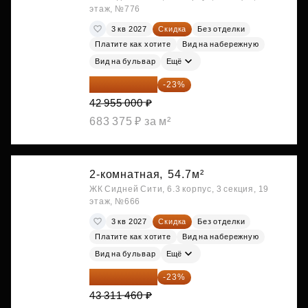
этаж, №776
3 кв 2027
Скидка
Без отделки
Платите как хотите
Вид на набережную
Вид на бульвар
Ещё
33 075 350 ₽
-23%
42 955 000 ₽
683 375 ₽ за м²
2-комнатная,
54.7м²
ЖК Сидней Сити, 6.3 корпус, 3 секция, 19
этаж, №666
3 кв 2027
Скидка
Без отделки
Платите как хотите
Вид на набережную
Вид на бульвар
Ещё
33 349 824 ₽
-23%
43 311 460 ₽