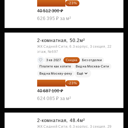
31 194 471 ₽
-23%
40 512 300 ₽
626 395 ₽ за м²
2-комнатная,
50.2м²
ЖК Сидней Сити, 6.3 корпус, 3 секция, 22
этаж, №697
3 кв 2027
Скидка
Без отделки
Платите как хотите
Вид на Москва-Сити
Вид на Москву-реку
Ещё
31 329 067 ₽
-23%
40 687 100 ₽
624 085 ₽ за м²
2-комнатная,
48.4м²
ЖК Сидней Сити, 6.3 корпус, 3 секция, 29