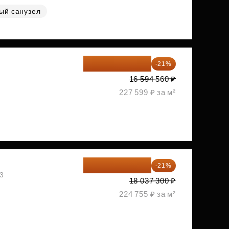
ый санузел
13 109 702 ₽
-21%
1
16 594 560 ₽
227 599 ₽ за м²
14 249 467 ₽
-21%
03
18 037 300 ₽
224 755 ₽ за м²