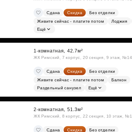
Сдана
Скидка
Без отделки
Живите сейчас - платите потом
Лоджия
Ещё
1-комнатная,
42.7м²
ЖК Римский, 7 корпус, 20 секция, 9 этаж, №1
Сдана
Скидка
Без отделки
Живите сейчас - платите потом
Балкон
Раздельный санузел
Ещё
2-комнатная,
51.3м²
ЖК Римский, 8 корпус, 22 секция, 10 этаж, №
Сдана
Скидка
Без отделки