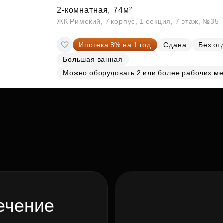
2-комнатная,
74м²
ЖК Римский, 7 корпус, 1 секция, 7 этаж, №35
Ипотека 8% на 1 год
Сдана
Без от
Большая ванная
Можно оборудовать 2 или более рабочих ме
ечение