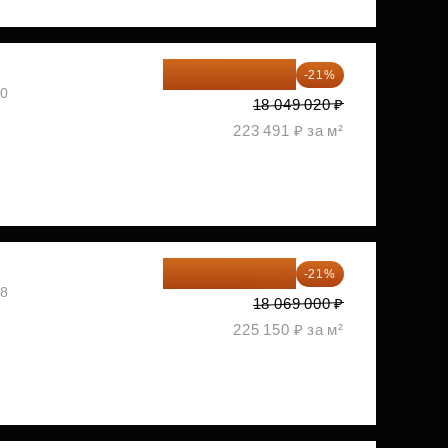
14 258 726 ₽
-21%
30
18 049 020 ₽
223 491 ₽ за м²
14 274 510 ₽
-21%
08
18 069 000 ₽
225 150 ₽ за м²