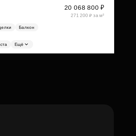
20 068 800 ₽
271 200 ₽ за м²
делки
Балкон
ста
Ещё