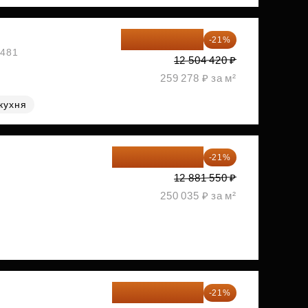
9 878 492 ₽
-21%
1481
12 504 420 ₽
259 278 ₽ за м²
кухня
10 176 425 ₽
-21%
2
12 881 550 ₽
250 035 ₽ за м²
10 348 226 ₽
-21%
2