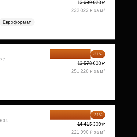
13 099 020 ₽
232 023 ₽ за м²
Евроформат
10 727 094 ₽
-21%
477
13 578 600 ₽
251 220 ₽ за м²
11 388 087 ₽
-21%
1634
14 415 300 ₽
221 990 ₽ за м²