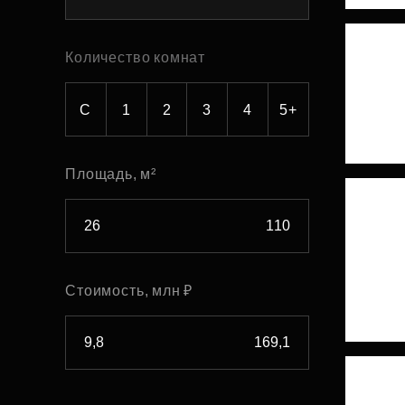
Рефинансирование
Количество комнат
С
1
2
3
4
5+
Площадь, м²
Стоимость, млн ₽