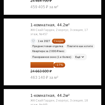
24 464 700 ₽
459 405 ₽ за м²
1-комнатная,
44.2м²
ЖК Скай Гарден, 2 корпус, 3 секция, 17
этаж, №457
1 кв 2027
Скидка
Предчистовая отделка
Платите как хотите
Квартира за 2 000 ₽/мес
Панорамное окно (1 и более)
Ещё
20 470 788 ₽
-17%
24 663 600 ₽
463 140 ₽ за м²
1-комнатная,
44.2м²
ЖК Скай Гарден, 2 корпус, 3 секция, 18
этаж, №465