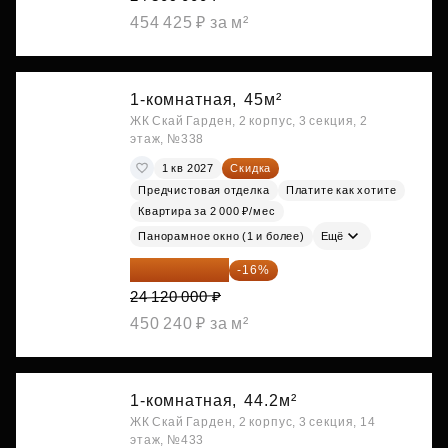
454 425 ₽ за м²
1-комнатная,
45м²
ЖК Скай Гарден, 2 корпус, 3 секция, 2
этаж, №338
1 кв 2027
Скидка
Предчистовая отделка
Платите как хотите
Квартира за 2 000 ₽/мес
Панорамное окно (1 и более)
Ещё
20 260 800 ₽
-16%
24 120 000 ₽
450 240 ₽ за м²
1-комнатная,
44.2м²
ЖК Скай Гарден, 2 корпус, 3 секция, 14
этаж, №433