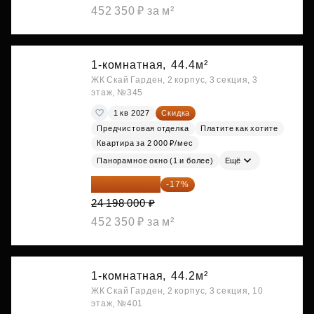
452 350 ₽ за м²
1-комнатная,
44.4м²
ЖК Скай Гарден, 2 корпус, 3 секция, 3
этаж, №345
1 кв 2027
Скидка
Предчистовая отделка
Платите как хотите
Квартира за 2 000 ₽/мес
Панорамное окно (1 и более)
Ещё
20 084 340 ₽
-17%
24 198 000 ₽
452 350 ₽ за м²
1-комнатная,
44.2м²
ЖК Скай Гарден, 2 корпус, 3 секция, 10
этаж, №401