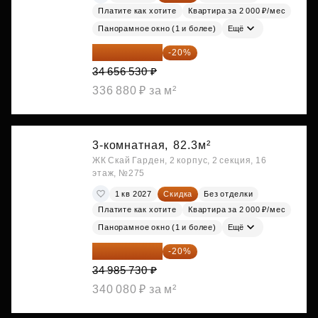
Платите как хотите
Квартира за 2 000 ₽/мес
Панорамное окно (1 и более)
Ещё
27 725 224 ₽
-20%
34 656 530 ₽
336 880 ₽ за м²
3-комнатная,
82.3м²
ЖК Скай Гарден, 2 корпус, 2 секция, 16
этаж, №275
1 кв 2027
Скидка
Без отделки
Платите как хотите
Квартира за 2 000 ₽/мес
Панорамное окно (1 и более)
Ещё
27 988 584 ₽
-20%
34 985 730 ₽
340 080 ₽ за м²