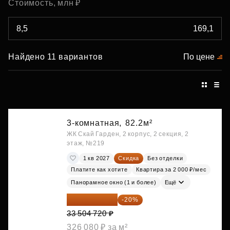
Стоимость, млн ₽
Найдено 11 вариантов
По цене
3-комнатная,
82.2м²
ЖК Скай Гарден, 2 корпус, 2 секция, 2
этаж, №219
1 кв 2027
Скидка
Без отделки
Платите как хотите
Квартира за 2 000 ₽/мес
Панорамное окно (1 и более)
Ещё
26 803 776 ₽
-20%
33 504 720 ₽
326 080 ₽ за м²