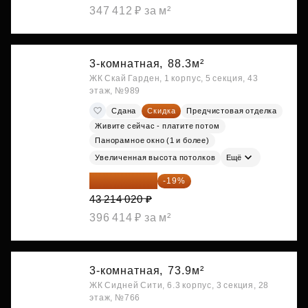
347 412 ₽ за м²
3-комнатная,
88.3м²
ЖК Скай Гарден, 1 корпус, 5 секция, 43
этаж, №989
Сдана
Скидка
Предчистовая отделка
Живите сейчас - платите потом
Панорамное окно (1 и более)
Увеличенная высота потолков
Ещё
35 003 356 ₽
-19%
43 214 020 ₽
396 414 ₽ за м²
3-комнатная,
73.9м²
ЖК Сидней Сити, 6.3 корпус, 3 секция, 28
этаж, №766