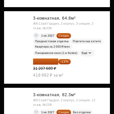
3-комнатная,
64.8м²
ЖК Скай Гарден, 2 корпус, 3 секция, 2
этаж, №339
1 кв 2027
Скидка
Предчистовая отделка
Платите как хотите
Квартира за 2 000 ₽/мес
Панорамное окно (1 и более)
Ещё
27 150 682 ₽
-13%
31 207 680 ₽
418 992 ₽ за м²
3-комнатная,
82.3м²
ЖК Скай Гарден, 2 корпус, 2 секция, 12
этаж, №259
1 кв 2027
Скидка
Без отделки