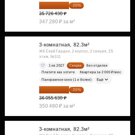
28 581 144 ₽
-20%
35 726 430 ₽
347 280 ₽ за м²
3-комнатная,
82.3м²
ЖК Скай Гарден, 2 корпус, 2 секция, 25
этаж, №311
1 кв 2027
Скидка
Без отделки
Платите как хотите
Квартира за 2 000 ₽/мес
Панорамное окно (1 и более)
Ещё
28 844 504 ₽
-20%
36 055 630 ₽
350 480 ₽ за м²
3-комнатная,
82.3м²