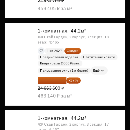
24 464 700 ₽
459 405 ₽ за м²
1-комнатная,
44.2м²
ЖК Скай Гарден, 2 корпус, 3 секция, 18
этаж, №465
1 кв 2027
Скидка
Предчистовая отделка
Платите как хотите
Квартира за 2 000 ₽/мес
Панорамное окно (1 и более)
Ещё
20 470 788 ₽
-17%
24 663 600 ₽
463 140 ₽ за м²
1-комнатная,
44.2м²
ЖК Скай Гарден, 2 корпус, 3 секция, 17
этаж, №457