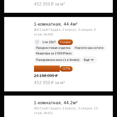
452 350 ₽ за м²
1-комнатная,
44.4м²
ЖК Скай Гарден, 2 корпус, 3 секция, 6
этаж, №369
1 кв 2027
Скидка
Предчистовая отделка
Платите как хотите
Квартира за 2 000 ₽/мес
Панорамное окно (1 и более)
Ещё
20 084 340 ₽
-17%
24 198 000 ₽
452 350 ₽ за м²
1-комнатная,
44.2м²
ЖК Скай Гарден, 2 корпус, 3 секция, 10
этаж, №401