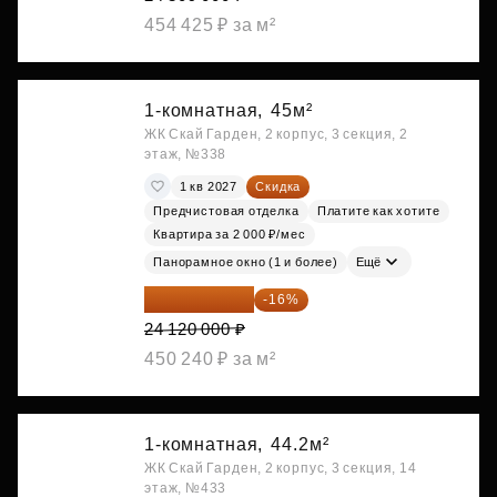
454 425 ₽ за м²
1-комнатная,
45м²
ЖК Скай Гарден, 2 корпус, 3 секция, 2
этаж, №338
1 кв 2027
Скидка
Предчистовая отделка
Платите как хотите
Квартира за 2 000 ₽/мес
Панорамное окно (1 и более)
Ещё
20 260 800 ₽
-16%
24 120 000 ₽
450 240 ₽ за м²
1-комнатная,
44.2м²
ЖК Скай Гарден, 2 корпус, 3 секция, 14
этаж, №433