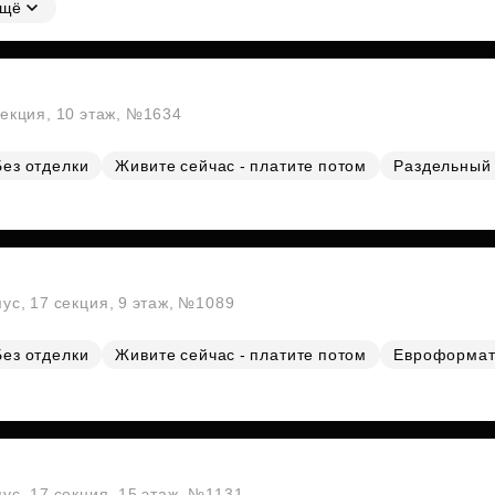
щё
секция, 10 этаж, №1634
Без отделки
Живите сейчас - платите потом
Раздельный 
пус, 17 секция, 9 этаж, №1089
Без отделки
Живите сейчас - платите потом
Евроформа
пус, 17 секция, 15 этаж, №1131