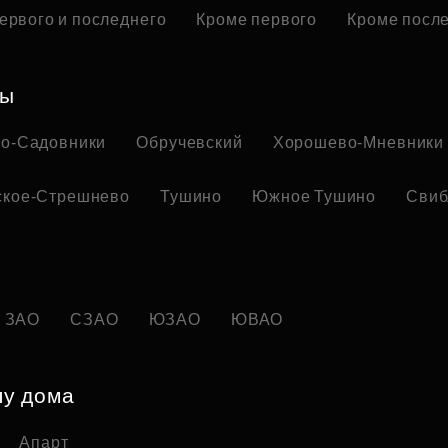
ервого и последнего
Кроме первого
Кроме посл
ны
но-Садовники
Обручевский
Хорошево-Мневники
ское-Стрешнево
Тушино
Южное Тушино
Свиб
ЗАО
СЗАО
ЮЗАО
ЮВАО
пу дома
Апарт