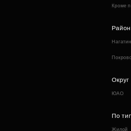
Кроме п
Райо
Нагати
Покров
Округ
ЮАО
По ти
Жилой