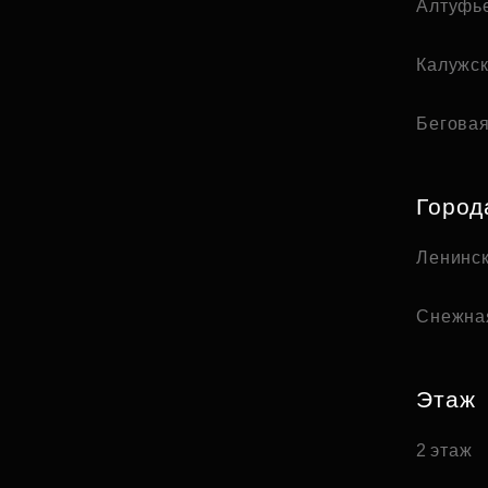
Алтуфь
Калужс
Бегова
Город
Ленинск
Снежна
Этаж
2 этаж