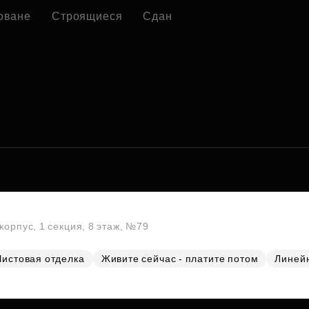
оване
Строящиеся
Сдан
корпус, 1 секция, 8 этаж, №79
Чистовая отделка
Живите сейчас - платите потом
Линей