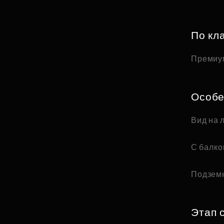
По кл
Премиу
Особе
Вид на 
С балк
Подзем
Этап 