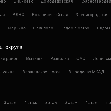
ево
Бибирево
Домодедовская
Красногвардей
кая
ВДНХ
Ботанический сад
Звенигородская
я
Марьино
Свиблово
Рядом с метро
Рядом 
а, округа
ий район
Мытищи
Развилка
САО
Ленинск
я улица
Варшавское шоссе
В пределах МКАД
3 этаж
4 этаж
5 этаж
6 этаж
7 этаж
8 