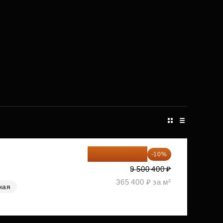
8 550 360 ₽
-10%
9 500 400 ₽
365 400 ₽ за м²
ная