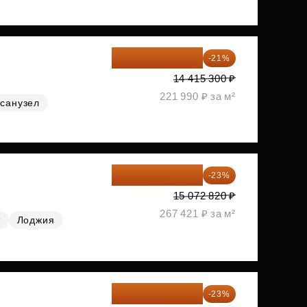
11 388 087 ₽
-21%
14 415 300 ₽
221 990 ₽ за м²
санузел
11 606 071 ₽
-23%
15 072 820 ₽
267 421 ₽ за м²
т
Лоджия
11 689 616 ₽
-23%