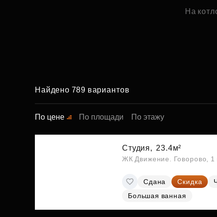
На котл
Найдено 789 вариантов
По цене
По площади
По этажу
Студия,
23.4м²
ЖК Движение. Говорово, 1 
Сдана
Скидка
Большая ванная