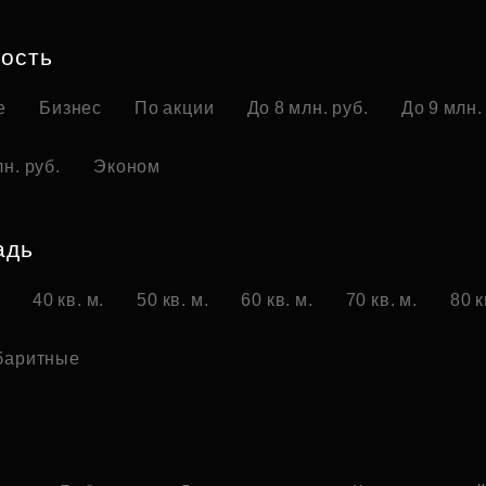
Субсидии
ость
е
Бизнес
По акции
До 8 млн. руб.
До 9 млн.
н. руб.
Эконом
адь
.
40 кв. м.
50 кв. м.
60 кв. м.
70 кв. м.
80 к
баритные
о