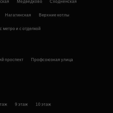
ская
Медведково
Сходненская
Нагатинская
Верхние котлы
с метро и с отделкой
ий проспект
Профсоюзная улица
этаж
9 этаж
10 этаж