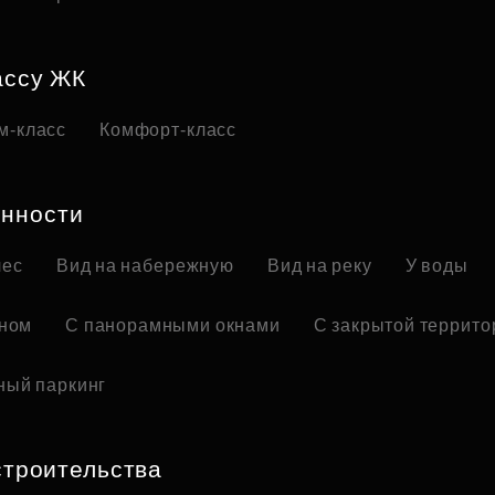
ассу ЖК
м-класс
Комфорт-класс
нности
лес
Вид на набережную
Вид на реку
У воды
оном
С панорамными окнами
С закрытой террито
ный паркинг
строительства