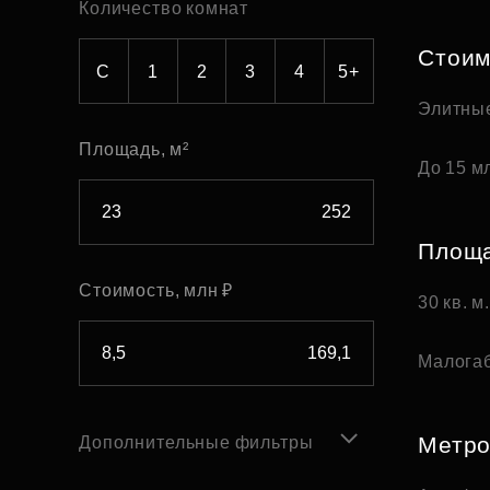
Количество комнат
Рефинансирование
Стоим
С
1
2
3
4
5+
Элитны
Площадь, м²
До 15 мл
Площ
Стоимость, млн ₽
30 кв. м
Малога
Метр
Дополнительные фильтры