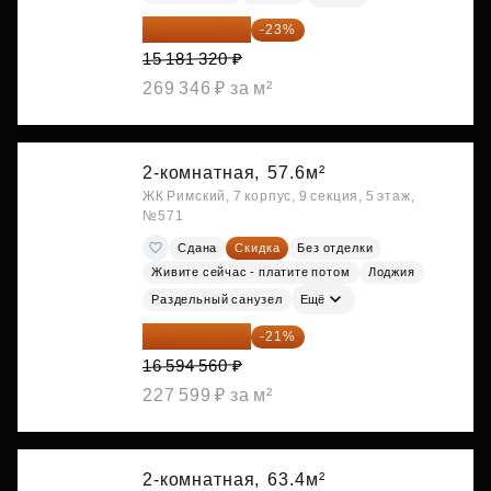
11 689 616 ₽
-23%
15 181 320 ₽
269 346 ₽ за м²
2-комнатная,
57.6м²
ЖК Римский, 7 корпус, 9 секция, 5 этаж,
№571
Сдана
Скидка
Без отделки
Живите сейчас - платите потом
Лоджия
Раздельный санузел
Ещё
13 109 702 ₽
-21%
16 594 560 ₽
227 599 ₽ за м²
2-комнатная,
63.4м²