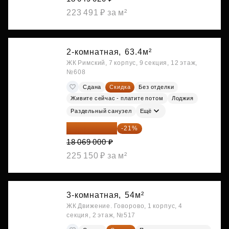
223 491 ₽ за м²
2-комнатная,
63.4м²
ЖК Римский, 7 корпус, 9 секция, 12 этаж,
№608
Сдана
Скидка
Без отделки
Живите сейчас - платите потом
Лоджия
Раздельный санузел
Ещё
14 274 510 ₽
-21%
18 069 000 ₽
225 150 ₽ за м²
3-комнатная,
54м²
ЖК Движение. Говорово, 1 корпус, 4
секция, 2 этаж, №517