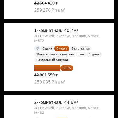
12 504 420 ₽
259 278 ₽ за м²
1-комнатная,
40.7м²
ЖК Римский, 7 корпус, 9 секция, 5 этаж,
№572
Сдана
Скидка
Без отделки
Живите сейчас - платите потом
Лоджия
Раздельный санузел
10 176 425 ₽
-21%
12 881 550 ₽
250 035 ₽ за м²
2-комнатная,
44.6м²
ЖК Римский, 7 корпус, 8 секция, 6 этаж,
№482