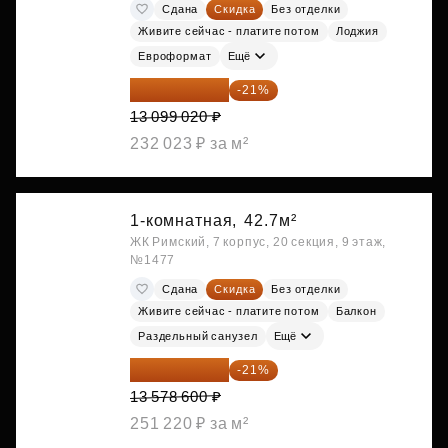
Сдана
Скидка
Без отделки
Живите сейчас - платите потом
Лоджия
Евроформат
Ещё
10 348 226 ₽
-21%
13 099 020 ₽
232 023 ₽ за м²
1-комнатная,
42.7м²
ЖК Римский, 7 корпус, 20 секция, 9 этаж,
№1477
Сдана
Скидка
Без отделки
Живите сейчас - платите потом
Балкон
Раздельный санузел
Ещё
10 727 094 ₽
-21%
13 578 600 ₽
251 220 ₽ за м²