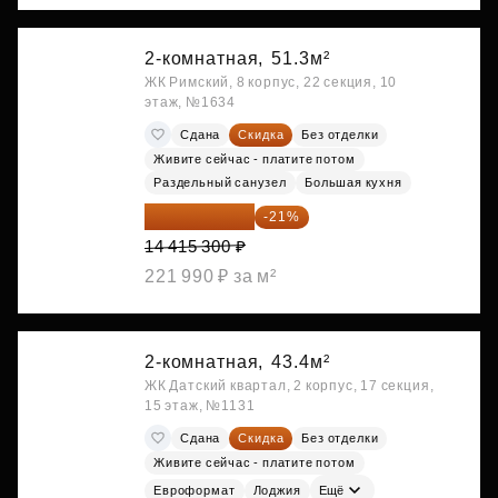
2-комнатная,
51.3м²
ЖК Римский, 8 корпус, 22 секция, 10
этаж, №1634
Сдана
Скидка
Без отделки
Живите сейчас - платите потом
Раздельный санузел
Большая кухня
11 388 087 ₽
-21%
14 415 300 ₽
221 990 ₽ за м²
2-комнатная,
43.4м²
ЖК Датский квартал, 2 корпус, 17 секция,
15 этаж, №1131
Сдана
Скидка
Без отделки
Живите сейчас - платите потом
Евроформат
Лоджия
Ещё