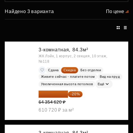
Найдено 3 варианта
По цене
3-комнатная,
84.3м²
ЖК Лэйк, 1 корпус, 2 секция, 10 этаж,
№118
Сдана
Скидка
Без отделки
Живите сейчас - платите потом
Вид на пруд
Увеличенная высота потолков
Ещё
51 483 696 ₽
-20%
64 354 620 ₽
610 720 ₽ за м²
3-комнатная,
84.3м²