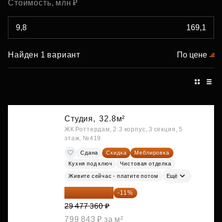
Стоимость, млн ₽
Найден 1 вариант
По цене
Студия,
32.8м²
ЖК Роттердам, 2.3 корпус, 3 секция, 5
этаж, №419
Сдана
Скидка
Меблировка
Кухня под ключ
Чистовая отделка
Живите сейчас - платите потом
Ещё
26 234 850 ₽
-11%
29 477 360 ₽
799 843 ₽ за м²