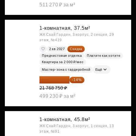
511 270 ₽ за м²
1-комнатная,
37.5м²
ЖК Скай Гарден, 3 корпус, 2 секция, 29
этаж, №419
2 кв 2027
Скидка
Предчистовая отделка
Платите как хотите
Квартира за 2 000 ₽/мес
Мастер-зона с гардеробной
Ещё
18 721 125 ₽
-14%
21 768 750 ₽
499 230 ₽ за м²
1-комнатная,
45.8м²
ЖК Скай Гарден, 3 корпус, 1 секция, 13
этаж, №91