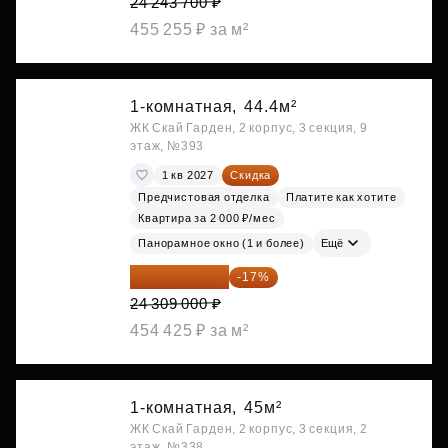
24 243 700 ₽
455 255 ₽ за м²
1-комнатная,
44.4м²
ЖК Скай Гарден, 2 корпус, 3 секция, 9
этаж, №393
1 кв 2027
Скидка
Предчистовая отделка
Платите как хотите
Квартира за 2 000 ₽/мес
Панорамное окно (1 и более)
Ещё
20 176 470 ₽
-17%
24 309 000 ₽
454 425 ₽ за м²
1-комнатная,
45м²
ЖК Скай Гарден, 2 корпус, 3 секция, 2
этаж, №338