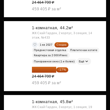
24 464 700 ₽
459 405 ₽ за м²
1-комнатная,
44.2м²
ЖК Скай Гарден, 2 корпус, 3 секция, 14
этаж, №433
1 кв 2027
Скидка
Предчистовая отделка
Платите как хотите
Квартира за 2 000 ₽/мес
Панорамное окно (1 и более)
Ещё
20 305 701 ₽
-17%
24 464 700 ₽
459 405 ₽ за м²
1-комнатная,
45.8м²
ЖК Скай Гарден, 3 корпус, 1 секция, 19