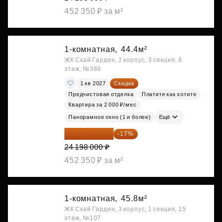
452 350 ₽ за м²
1-комнатная,
44.4м²
ЖК Скай Гарден, 2 корпус, 3 секция, 6
этаж, №369
1 кв 2027
Скидка
Предчистовая отделка
Платите как хотите
Квартира за 2 000 ₽/мес
Панорамное окно (1 и более)
Ещё
20 084 340 ₽
-17%
24 198 000 ₽
452 350 ₽ за м²
1-комнатная,
45.8м²
ЖК Скай Гарден, 3 корпус, 1 секция, 15
этаж, №107