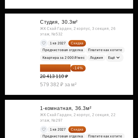
Студия,
30.3м²
ЖК Скай Гарден, 2 корпус, 3 секция, 26
этаж, №532
1 кв 2027
Скидка
Предчистовая отделка
Платите как хотите
Квартира за 2 000 ₽/мес
Лоджия
Ещё
17 555 275 ₽
-14%
20 413 110 ₽
579 382 ₽ за м²
1-комнатная,
36.3м²
ЖК Скай Гарден, 2 корпус, 2 секция, 22
этаж, №297
1 кв 2027
Скидка
Предчистовая отделка
Платите как хотите