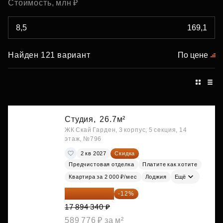
Стоимость, млн ₽
Найден 121 вариант
По цене
Студия,
26.7м²
ЖК Скай Гарден, 3 корпус, 5 секция, 14
этаж, №796
2 кв 2027
Скидка
Предчистовая отделка
Платите как хотите
Квартира за 2 000 ₽/мес
Лоджия
Ещё
15 747 019 ₽
-12%
17 894 340 ₽
589 776 ₽ за м²