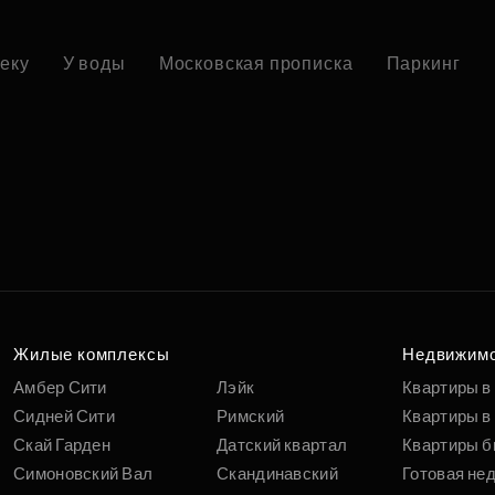
реку
У воды
Московская прописка
Паркинг
Жилые комплексы
Недвижим
Амбер Сити
Лэйк
Квартиры в
Сидней Сити
Римский
Квартиры в 
Скай Гарден
Датский квартал
Квартиры б
Симоновский Вал
Скандинавский
Готовая не