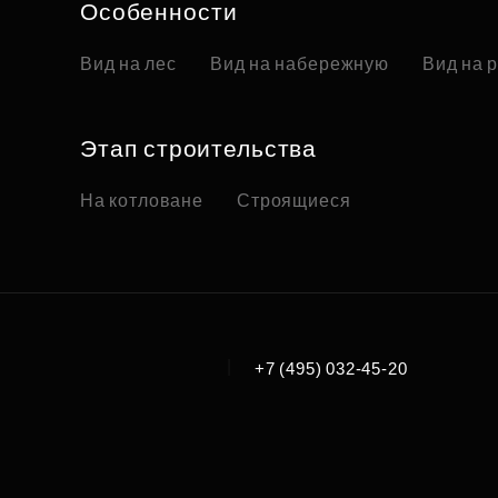
Особенности
Вид на лес
Вид на набережную
Вид на 
Этап строительства
На котловане
Строящиеся
|
+7 (495) 032-45-20