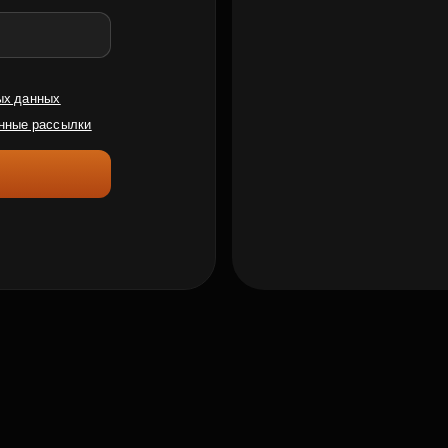
ых данных
нные рассылки