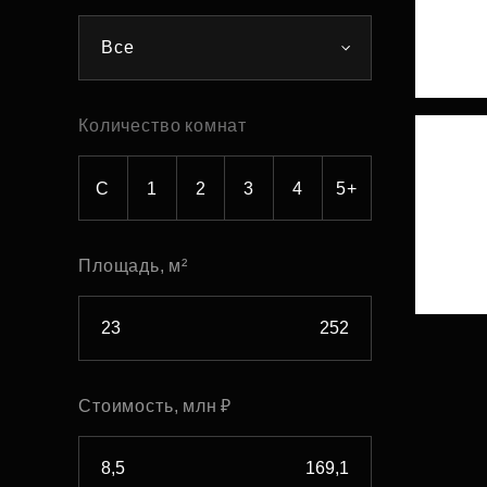
Рефинансирование
Все
Количество комнат
С
1
2
3
4
5+
Площадь, м²
Стоимость, млн ₽