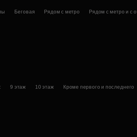
лы
Беговая
Рядом с метро
Рядом с метро и с 
ж
9 этаж
10 этаж
Кроме первого и последнего