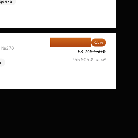
делка
49 511 778 ₽
-15%
ж, №278
58 249 150 ₽
755 905 ₽ за м²
а