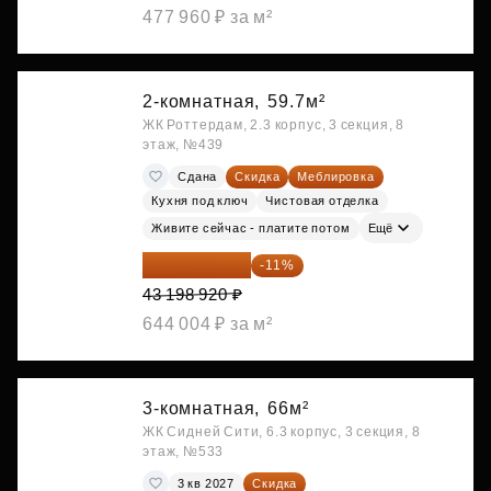
477 960 ₽ за м²
2-комнатная,
59.7м²
ЖК Роттердам, 2.3 корпус, 3 секция, 8
этаж, №439
Сдана
Скидка
Меблировка
Кухня под ключ
Чистовая отделка
Живите сейчас - платите потом
Ещё
38 447 039 ₽
-11%
43 198 920 ₽
644 004 ₽ за м²
3-комнатная,
66м²
ЖК Сидней Сити, 6.3 корпус, 3 секция, 8
этаж, №533
3 кв 2027
Скидка