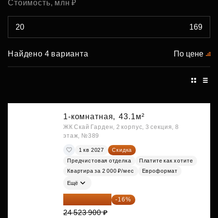
Стоимость, млн ₽
Найдено 4 варианта
По цене
1-комнатная,
43.1м²
ЖК Скай Гарден, 2 корпус, 3 секция, 8
этаж, №389
1 кв 2027
Скидка
Предчистовая отделка
Платите как хотите
Квартира за 2 000 ₽/мес
Евроформат
Ещё
20 600 076 ₽
-16%
24 523 900 ₽