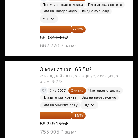
Предчистовая отделка
Платите как хотите
Вид на набережную
Вид на бульвар
Ещё
43 706 520 ₽
-22%
56 034 000 ₽
662 220 ₽ за м²
3-комнатная,
65.5м²
ЖК Сидней Сити, 6.2 корпус, 2 секция, 8
этаж, №278
3 кв 2027
Скидка
Чистовая отделка
Платите как хотите
Вид на набережную
Вид на Москву-реку
Ещё
49 511 778 ₽
-15%
58 249 150 ₽
755 905 ₽ за м²