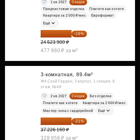
1 кв 2027
Скидка
Предчистовая отделка
Платите как хотите
Квартира за 2 000 ₽/мес
Евроформат
Ещё
20 600 076 ₽
-16%
24 523 900 ₽
477 960 ₽ за м²
3-комнатная,
89.4м²
ЖК Скай Гарден, 3 корпус, 1 секция, 8
этаж, №49
2 кв 2027
Скидка
Без отделки
Платите как хотите
Квартира за 2 000 ₽/мес
Мастер-зона с гардеробной
Ещё
29 408 666 ₽
-21%
37 226 160 ₽
328 956 ₽ за м²