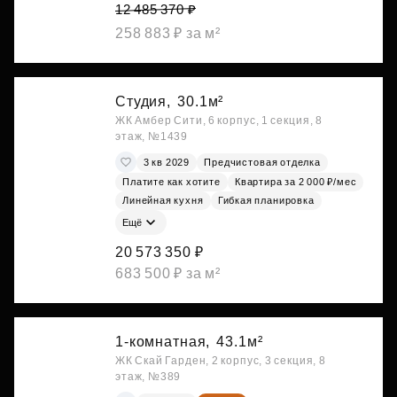
12 485 370 ₽
258 883 ₽ за м²
Студия,
30.1м²
ЖК Амбер Сити, 6 корпус, 1 секция, 8
этаж, №1439
3 кв 2029
Предчистовая отделка
Платите как хотите
Квартира за 2 000 ₽/мес
Линейная кухня
Гибкая планировка
Ещё
20 573 350 ₽
683 500 ₽ за м²
1-комнатная,
43.1м²
ЖК Скай Гарден, 2 корпус, 3 секция, 8
этаж, №389