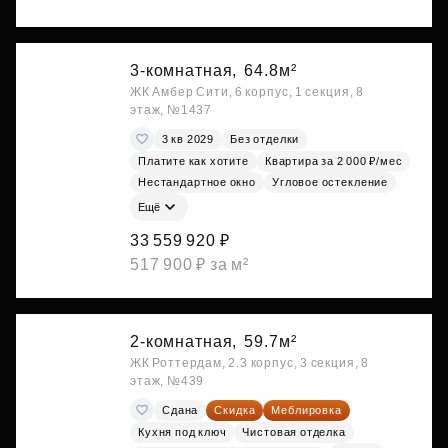
3-комнатная,
64.8м²
ЖК Амбер Сити, 6 корпус, 1 секция, 8
этаж, №1437
3 кв 2029
Без отделки
Платите как хотите
Квартира за 2 000 ₽/мес
Нестандартное окно
Угловое остекление
Ещё
33 559 920 ₽
517 900 ₽ за м²
2-комнатная,
59.7м²
ЖК Роттердам, 2.3 корпус, 3 секция, 8
этаж, №439
Сдана
Скидка
Меблировка
Кухня под ключ
Чистовая отделка