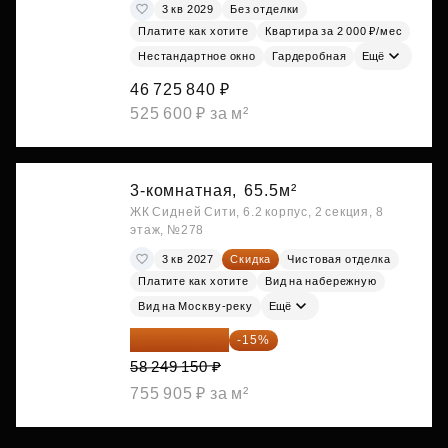
3 кв 2029
Без отделки
Платите как хотите
Квартира за 2 000 ₽/мес
Нестандартное окно
Гардеробная
Ещё
46 725 840 ₽
525 600 ₽ за м²
3-комнатная,
65.5м²
ЖК Сидней Сити, 6.2 корпус, 2 секция, 8
этаж, №278
3 кв 2027
Скидка
Чистовая отделка
Платите как хотите
Вид на набережную
Вид на Москву-реку
Ещё
49 511 778 ₽
-15%
58 249 150 ₽
755 905 ₽ за м²