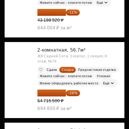
Живите сейчас - платите потом
Ещё
38 447 039 ₽
-11%
43 198 920 ₽
644 004 ₽ за м²
2-комнатная,
56.7м²
ЖК Сидней Сити, 3 корпус, 1 секция, 8
этаж, №76
Сдана
Скидка
Предчистовая отделка
Живите сейчас - платите потом
Угловая
Можно оборудовать рабочее место
Ещё
39 395 160 ₽
-28%
54 715 500 ₽
694 800 ₽ за м²