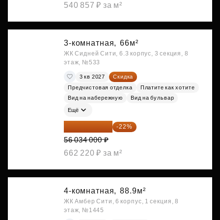
540 857 ₽ за м²
3-комнатная,
66м²
ЖК Сидней Сити, 6.3 корпус, 3 секция, 8
этаж, №533
3 кв 2027
Скидка
Предчистовая отделка
Платите как хотите
Вид на набережную
Вид на бульвар
Ещё
43 706 520 ₽
-22%
56 034 000 ₽
662 220 ₽ за м²
4-комнатная,
88.9м²
ЖК Амбер Сити, 6 корпус, 1 секция, 8
этаж, №1445