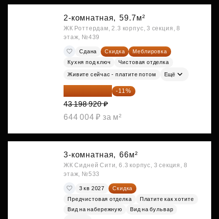
2-комнатная,
59.7м²
ЖК Роттердам, 2.3 корпус, 3 секция, 8
этаж, №439
Сдана
Скидка
Меблировка
Кухня под ключ
Чистовая отделка
Живите сейчас - платите потом
Ещё
38 447 039 ₽
-11%
43 198 920 ₽
644 004 ₽ за м²
3-комнатная,
66м²
ЖК Сидней Сити, 6.3 корпус, 3 секция, 8
этаж, №533
3 кв 2027
Скидка
Предчистовая отделка
Платите как хотите
Вид на набережную
Вид на бульвар