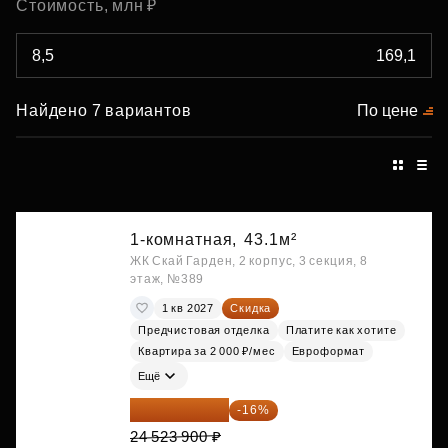
Стоимость, млн ₽
Найдено 7 вариантов
По цене
1-комнатная,
43.1м²
ЖК Скай Гарден, 2 корпус, 3 секция, 8
этаж, №389
1 кв 2027
Скидка
Предчистовая отделка
Платите как хотите
Квартира за 2 000 ₽/мес
Евроформат
Ещё
20 600 076 ₽
-16%
24 523 900 ₽