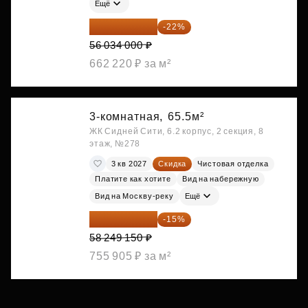
Ещё
43 706 520 ₽
-22%
56 034 000 ₽
662 220 ₽ за м²
3-комнатная,
65.5м²
ЖК Сидней Сити, 6.2 корпус, 2 секция, 8
этаж, №278
3 кв 2027
Скидка
Чистовая отделка
Платите как хотите
Вид на набережную
Вид на Москву-реку
Ещё
49 511 778 ₽
-15%
58 249 150 ₽
755 905 ₽ за м²