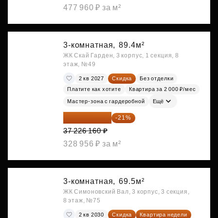
477 960 ₽ за м²
3-комнатная,
89.4м²
ЖК Скай Гарден, 3 корпус, 1 секция, 8
этаж, №49
2 кв 2027
Скидка
Без отделки
Платите как хотите
Квартира за 2 000 ₽/мес
Мастер-зона с гардеробной
Ещё
29 408 666 ₽
-21%
37 226 160 ₽
328 956 ₽ за м²
3-комнатная,
69.5м²
ЖК Симоновский Вал, 3 корпус, 3 секция,
8 этаж, №75
2 кв 2030
Скидка
Квартира недели