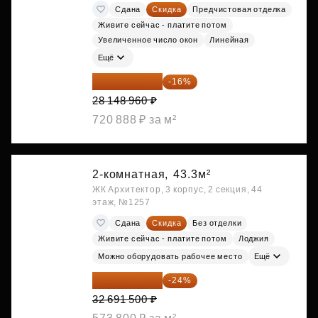
Сдана
Скидка
Предчистовая отделка
Живите сейчас - платите потом
Увеличенное число окон
Линейная
Ещё
23 645 126 ₽
-16%
28 148 960 ₽
720 888 ₽ за м²
2-комнатная,
43.3м²
ЖК Архитектор, 3 корпус, 2 секция, 44
этаж, №1257
Сдана
Скидка
Без отделки
Живите сейчас - платите потом
Лоджия
Можно оборудовать рабочее место
Ещё
24 845 540 ₽
-24%
32 691 500 ₽