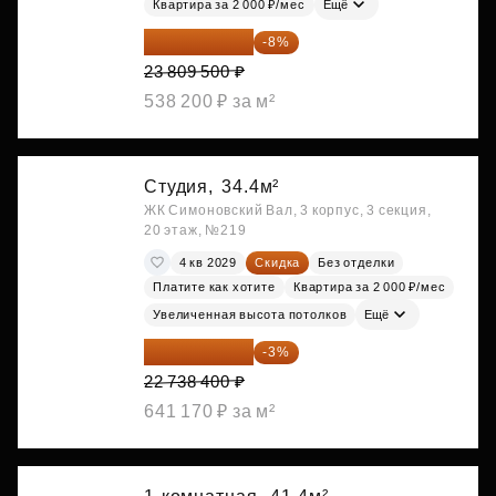
Квартира за 2 000 ₽/мес
Ещё
21 904 740 ₽
-8%
23 809 500 ₽
538 200 ₽ за м²
Студия,
34.4м²
ЖК Симоновский Вал, 3 корпус, 3 секция,
20 этаж, №219
4 кв 2029
Скидка
Без отделки
Платите как хотите
Квартира за 2 000 ₽/мес
Увеличенная высота потолков
Ещё
22 056 248 ₽
-3%
22 738 400 ₽
641 170 ₽ за м²