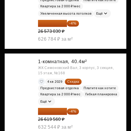
Предчистовая отделка
Платите как хотите
Квартира за 2 000 ₽/мес
Увеличенная высота потолков
Ещё
25 510 109 ₽
-4%
26 573 030 ₽
626 784 ₽ за м²
1-комнатная,
40.4м²
ЖК Симоновский Вал, 3 корпус, 3 секция,
15 этаж, №168
4 кв 2029
Скидка
Предчистовая отделка
Платите как хотите
Квартира за 2 000 ₽/мес
Гибкая планировка
Ещё
25 554 778 ₽
-4%
26 619 560 ₽
632 544 ₽ за м²