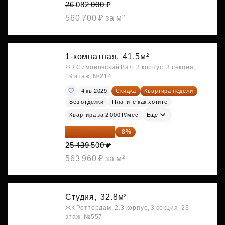
26 082 000 ₽
560 700 ₽ за м²
1-комнатная,
41.5м²
ЖК Симоновский Вал, 3 корпус, 3 секция,
19 этаж, №214
4 кв 2029
Скидка
Квартира недели
Без отделки
Платите как хотите
Квартира за 2 000 ₽/мес
Ещё
23 404 340 ₽
-8%
25 439 500 ₽
563 960 ₽ за м²
Студия,
32.8м²
ЖК Роттердам, 2.3 корпус, 3 секция, 23
этаж, №557