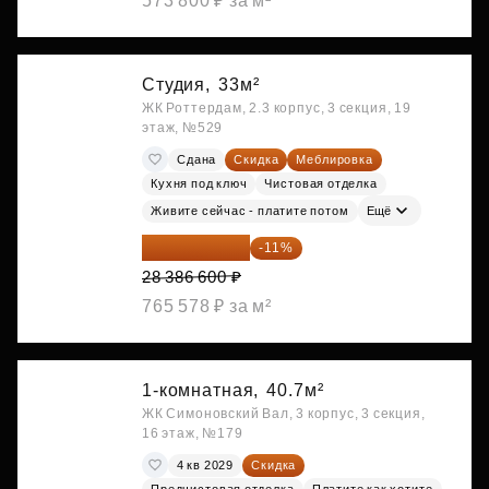
573 800 ₽ за м²
Студия,
33м²
ЖК Роттердам, 2.3 корпус, 3 секция, 19
этаж, №529
Сдана
Скидка
Меблировка
Кухня под ключ
Чистовая отделка
Живите сейчас - платите потом
Ещё
25 264 074 ₽
-11%
28 386 600 ₽
765 578 ₽ за м²
1-комнатная,
40.7м²
ЖК Симоновский Вал, 3 корпус, 3 секция,
16 этаж, №179
4 кв 2029
Скидка