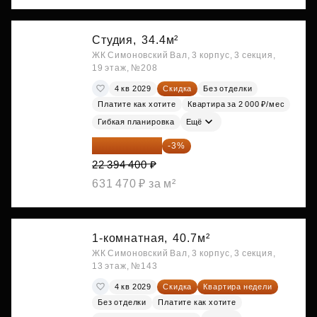
Студия,
34.4м²
ЖК Симоновский Вал, 3 корпус, 3 секция,
19 этаж, №208
4 кв 2029
Скидка
Без отделки
Платите как хотите
Квартира за 2 000 ₽/мес
Гибкая планировка
Ещё
21 722 568 ₽
-3%
22 394 400 ₽
631 470 ₽ за м²
1-комнатная,
40.7м²
ЖК Симоновский Вал, 3 корпус, 3 секция,
13 этаж, №143
4 кв 2029
Скидка
Квартира недели
Без отделки
Платите как хотите