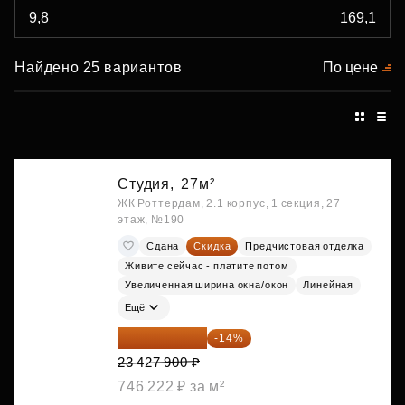
Найдено 25 вариантов
По цене
Студия,
27м²
ЖК Роттердам, 2.1 корпус, 1 секция, 27
этаж, №190
Сдана
Скидка
Предчистовая отделка
Живите сейчас - платите потом
Увеличенная ширина окна/окон
Линейная
Ещё
20 147 994 ₽
-14%
23 427 900 ₽
746 222 ₽ за м²