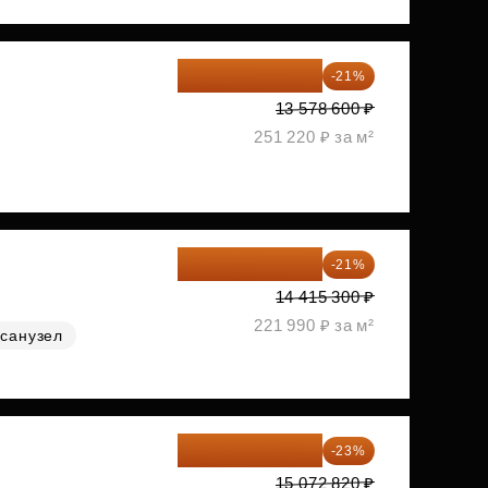
10 727 094 ₽
-21%
13 578 600 ₽
251 220 ₽ за м²
11 388 087 ₽
-21%
14 415 300 ₽
221 990 ₽ за м²
санузел
11 606 071 ₽
-23%
15 072 820 ₽