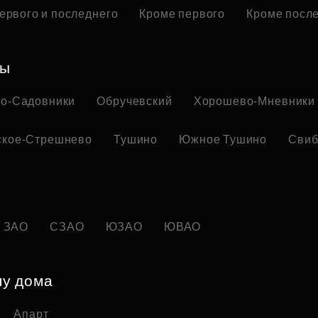
ервого и последнего
Кроме первого
Кроме посл
ны
но-Садовники
Обручевский
Хорошево-Мневники
ское-Стрешнево
Тушино
Южное Тушино
Свиб
ЗАО
СЗАО
ЮЗАО
ЮВАО
пу дома
Апарт