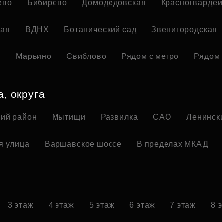
ево
Бибирево
Домодедовская
Красногвардей
кая
ВДНХ
Ботанический сад
Звенигородская
я
Марьино
Свиблово
Рядом с метро
Рядом 
а, округа
ий район
Мытищи
Развилка
САО
Ленинск
я улица
Варшавское шоссе
В пределах МКАД
3 этаж
4 этаж
5 этаж
6 этаж
7 этаж
8 