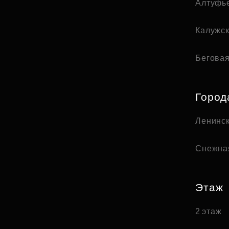
Алтуфь
Калужс
Бегова
Город
Ленинск
Снежна
Этаж
2 этаж