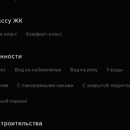
ассу ЖК
м-класс
Комфорт-класс
нности
лес
Вид на набережную
Вид на реку
У воды
оном
С панорамными окнами
С закрытой террито
ный паркинг
строительства