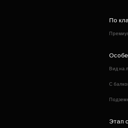
По кл
Премиу
Особе
Вид на 
С балк
Подзем
Этап 