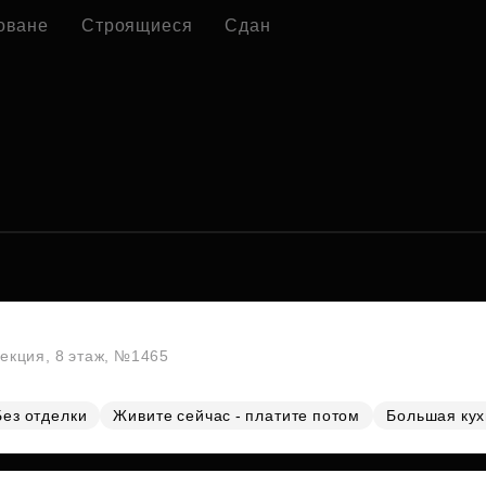
оване
Строящиеся
Сдан
секция, 8 этаж, №1465
Без отделки
Живите сейчас - платите потом
Большая ку