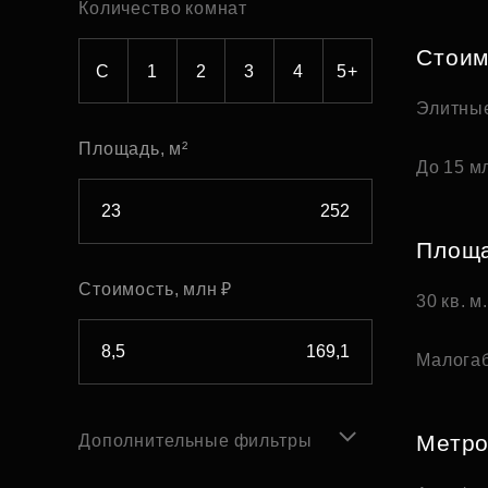
Количество комнат
Рефинансирование
Стоим
С
1
2
3
4
5+
Элитны
Площадь, м²
До 15 мл
Площ
Стоимость, млн ₽
30 кв. м
Малога
Метр
Дополнительные фильтры