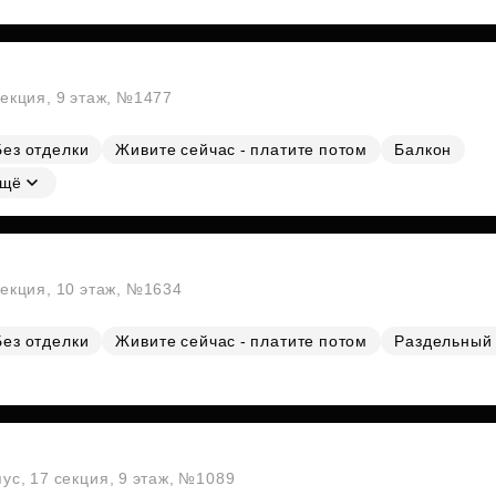
секция, 9 этаж, №1477
Без отделки
Живите сейчас - платите потом
Балкон
щё
секция, 10 этаж, №1634
Без отделки
Живите сейчас - платите потом
Раздельный 
пус, 17 секция, 9 этаж, №1089