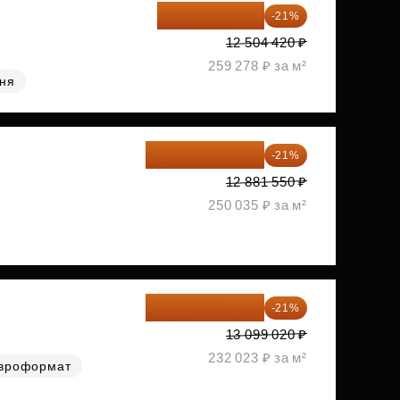
9 878 492 ₽
-21%
12 504 420 ₽
259 278 ₽ за м²
хня
10 176 425 ₽
-21%
12 881 550 ₽
250 035 ₽ за м²
10 348 226 ₽
-21%
13 099 020 ₽
232 023 ₽ за м²
вроформат