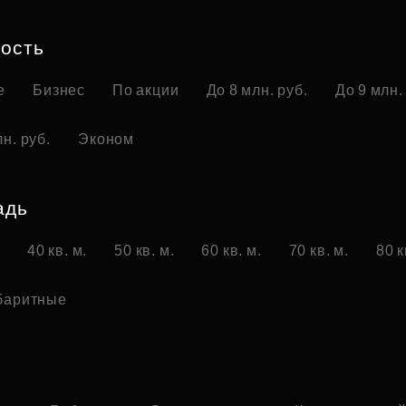
Субсидии
ость
е
Бизнес
По акции
До 8 млн. руб.
До 9 млн.
н. руб.
Эконом
адь
.
40 кв. м.
50 кв. м.
60 кв. м.
70 кв. м.
80 к
баритные
о