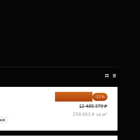
9 863 442 ₽
-21%
12 485 370 ₽
258 883 ₽ за м²
хня