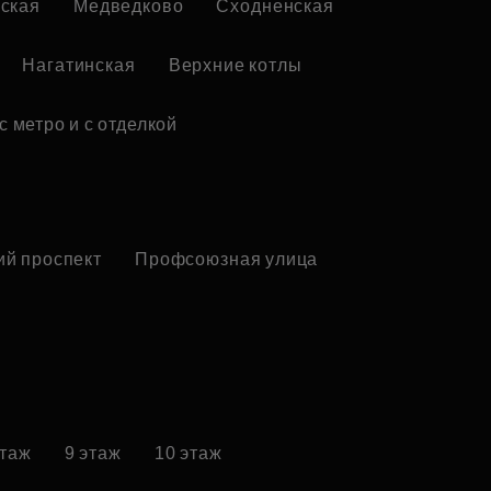
ская
Медведково
Сходненская
Нагатинская
Верхние котлы
с метро и с отделкой
ий проспект
Профсоюзная улица
этаж
9 этаж
10 этаж