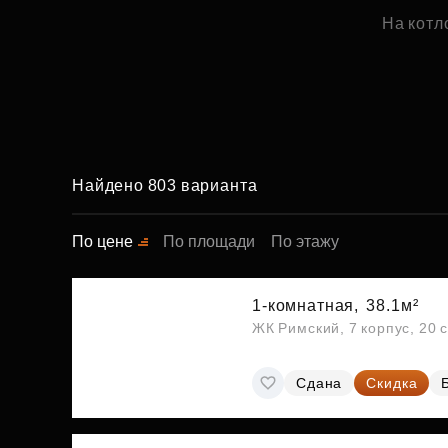
На котл
Найдено 803 варианта
По цене
По площади
По этажу
1-комнатная,
38.1м²
ЖК Римский, 7 корпус, 20 
Сдана
Скидка