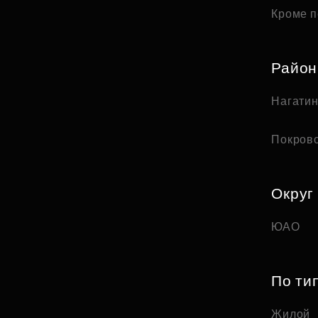
Кроме п
Райо
Нагати
Покров
Округ
ЮАО
По ти
Жилой