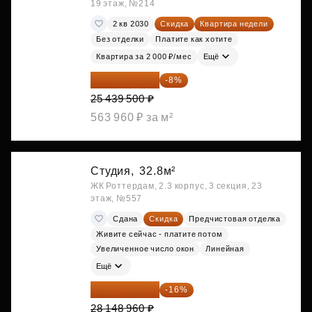
19 этаж, №214
2 кв 2030
Скидка
Квартира недели
Без отделки
Платите как хотите
Квартира за 2 000 ₽/мес
Ещё
23 404 340 ₽
-8%
25 439 500 ₽
563 960 ₽ за м²
Студия,
32.8м²
ЖК Роттердам, 2.3 корпус, 3 секция, 23
этаж, №557
Сдана
Скидка
Предчистовая отделка
Живите сейчас - платите потом
Увеличенное число окон
Линейная
Ещё
23 645 126 ₽
-16%
28 148 960 ₽