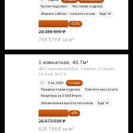
Кухня под ключ
Чистовая отделка
Живите сейчас - платите потом
Ещё
25 264 074 ₽
-11%
28 386 600 ₽
765 578 ₽ за м²
1-комнатная,
40.7м²
ЖК Симоновский Вал, 3 корпус, 3 секция,
16 этаж, №179
2 кв 2030
Скидка
Предчистовая отделка
Платите как хотите
Квартира за 2 000 ₽/мес
Увеличенная высота потолков
Ещё
25 510 109 ₽
-4%
26 573 030 ₽
626 784 ₽ за м²