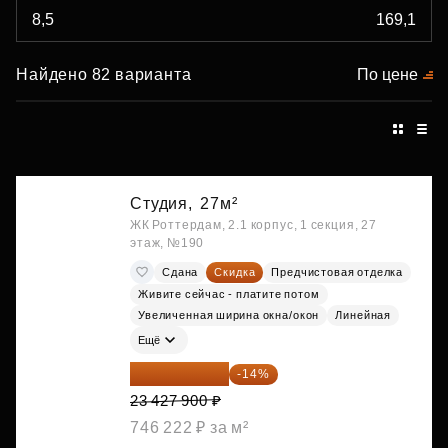
Найдено 82 варианта
По цене
Студия,
27м²
ЖК Роттердам, 2.1 корпус, 1 секция, 27
этаж, №190
Сдана
Скидка
Предчистовая отделка
Живите сейчас - платите потом
Увеличенная ширина окна/окон
Линейная
Ещё
20 147 994 ₽
-14%
23 427 900 ₽
746 222 ₽ за м²