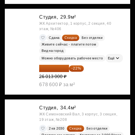
Студия,
29.9м²
ЖК Архитектор, 1 корпус, 2 секция, 40
этаж, №406
Сдана
Скидка
Без отделки
Живите сейчас - платите потом
Вид на город
Можно оборудовать рабочее место
Ещё
20 290 140 ₽
-22%
26 013 000 ₽
678 600 ₽ за м²
Студия,
34.4м²
ЖК Симоновский Вал, 3 корпус, 3 секция,
19 этаж, №208
2 кв 2030
Скидка
Без отделки