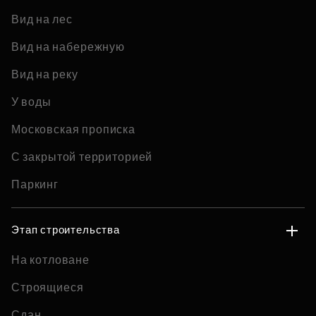
Вид на лес
Вид на набережную
Вид на реку
У воды
Московская прописка
С закрытой территорией
Паркинг
Этап строительства
На котловане
Строящиеся
Сдан