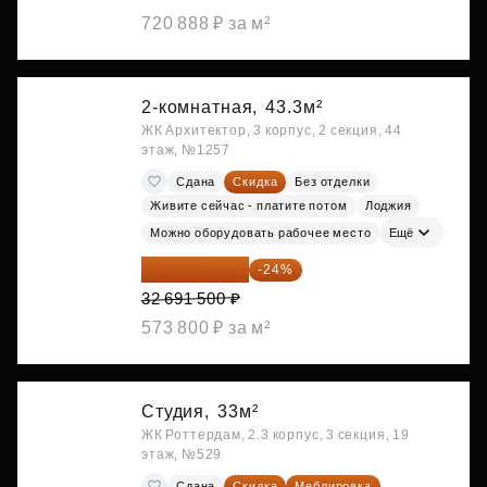
720 888 ₽ за м²
2-комнатная,
43.3м²
ЖК Архитектор, 3 корпус, 2 секция, 44
этаж, №1257
Сдана
Скидка
Без отделки
Живите сейчас - платите потом
Лоджия
Можно оборудовать рабочее место
Ещё
24 845 540 ₽
-24%
32 691 500 ₽
573 800 ₽ за м²
Студия,
33м²
ЖК Роттердам, 2.3 корпус, 3 секция, 19
этаж, №529
Сдана
Скидка
Меблировка