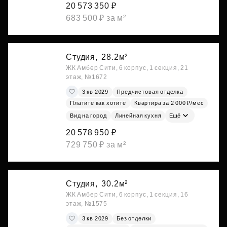
20 573 350 ₽
683 500 ₽ за м²
Студия,
28.2м²
ЖК Амбер Сити, 6 корпус, 1 секция, 21
этаж, №1672
3 кв 2029
Предчистовая отделка
Платите как хотите
Квартира за 2 000 ₽/мес
Вид на город
Линейная кухня
Ещё
20 578 950 ₽
729 750 ₽ за м²
Студия,
30.2м²
ЖК Амбер Сити, 6 корпус, 1 секция, 16
этаж, №1575
3 кв 2029
Без отделки