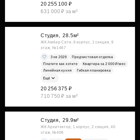
20 255 100 ₽
631 000 ₽ за м²
Студия,
28.5м²
ЖК Амбер Сити, 6 корпус, 1 секция, 9
этаж, №1467
3 кв 2029
Предчистовая отделка
Платите как хотите
Квартира за 2 000 ₽/мес
Линейная кухня
Гибкая планировка
Ещё
20 256 375 ₽
710 750 ₽ за м²
Студия,
29.9м²
ЖК Архитектор, 1 корпус, 2 секция, 40
этаж, №406