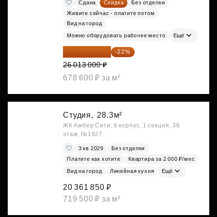
Сдана
Скидка
Без отделки
Живите сейчас - платите потом
Вид на город
Можно оборудовать рабочее место
Ещё
20 290 140 ₽
-22%
26 013 000 ₽
678 600 ₽ за м²
Студия,
28.3м²
ЖК Амбер Сити, 6 корпус, 1 секция, 36
этаж, №1927
3 кв 2029
Без отделки
Платите как хотите
Квартира за 2 000 ₽/мес
Вид на город
Линейная кухня
Ещё
20 361 850 ₽
719 500 ₽ за м²