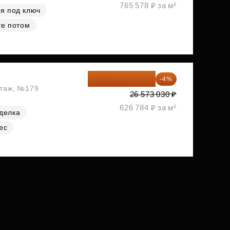
765 578 ₽ за м²
я под ключ
те потом
25 510 109 ₽
-4%
этаж, №179
26 573 030 ₽
626 784 ₽ за м²
делка
ес