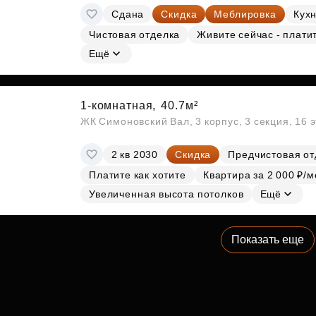
Сдана
Скидка
Меблировка
Кухн
Чистовая отделка
Живите сейчас - плати
Ещё
1-комнатная,
40.7м²
ЖК Симоновский Вал, 3 корпус, 3 секция, 16 
2 кв 2030
Скидка
Предчистовая от
Платите как хотите
Квартира за 2 000 ₽/м
Увеличенная высота потолков
Ещё
Показать еще