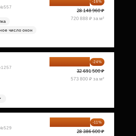
23 645 126 ₽
-16%
, №557
28 148 960 ₽
720 888 ₽ за м²
лка
ное число окон
24 845 540 ₽
-24%
 №1257
32 691 500 ₽
573 800 ₽ за м²
25 264 074 ₽
-11%
, №529
28 386 600 ₽