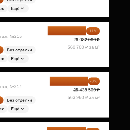
ес
Ещё
23 212 980 ₽
-11%
этаж, №215
26 082 000 ₽
560 700 ₽ за м²
Без отделки
ес
Ещё
23 404 340 ₽
-8%
этаж, №214
25 439 500 ₽
563 960 ₽ за м²
Без отделки
ес
Ещё