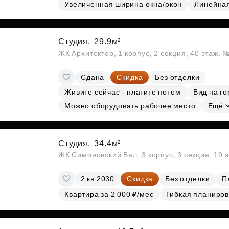
Субсидии
Увеличенная ширина окна/окон
Линейна
Студия,
29.9м²
ЖК Архитектор, 1 корпус, 2 секция, 40 этаж, 
Сдана
Скидка
Без отделки
Живите сейчас - платите потом
Вид на го
Можно оборудовать рабочее место
Ещё
Студия,
34.4м²
ЖК Симоновский Вал, 3 корпус, 3 секция, 19 
2 кв 2030
Скидка
Без отделки
П
Квартира за 2 000 ₽/мес
Гибкая планиров