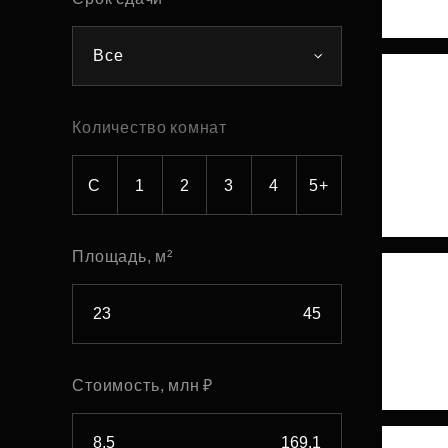
Рефинансирование
Все
Количество комнат
С
1
2
3
4
5+
Площадь, м²
Стоимость, млн ₽