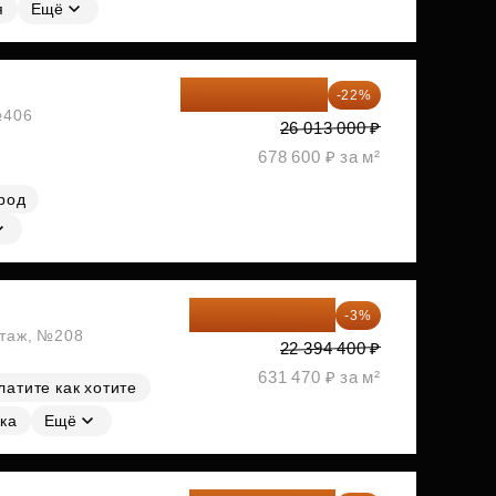
я
Ещё
20 290 140 ₽
-22%
№406
26 013 000 ₽
678 600 ₽ за м²
род
21 722 568 ₽
-3%
этаж, №208
22 394 400 ₽
631 470 ₽ за м²
латите как хотите
ка
Ещё