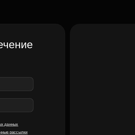
ечение
ых данных
нные рассылки