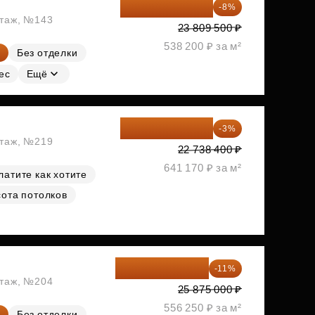
21 904 740 ₽
-8%
этаж, №143
23 809 500 ₽
538 200 ₽ за м²
Без отделки
ес
Ещё
22 056 248 ₽
-3%
этаж, №219
22 738 400 ₽
641 170 ₽ за м²
латите как хотите
ота потолков
23 028 750 ₽
-11%
этаж, №204
25 875 000 ₽
556 250 ₽ за м²
Без отделки