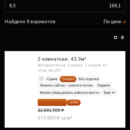
Найдено 9 вариантов
По цене
2-комнатная,
43.3м²
ЖК Архитектор, 3 корпус, 2 секция, 44
этаж, №1257
Сдана
Скидка
Без отделки
Живите сейчас - платите потом
Лоджия
Можно оборудовать рабочее место
Ещё
24 845 540 ₽
-24%
32 691 500 ₽
573 800 ₽ за м²