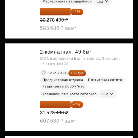
Мастер-зона с гардеробной
Ещё
29 067 264 ₽
-4%
30 278 400 ₽
583 680 ₽ за м²
2-комнатная,
49.8м²
ЖК Симоновский Вал, 3 корпус, 3 секция,
16 этаж, №178
2 кв 2030
Скидка
Предчистовая отделка
Платите как хотите
Квартира за 2 000 ₽/мес
Увеличенная высота потолков
Ещё
30 262 464 ₽
-4%
31 523 400 ₽
607 680 ₽ за м²