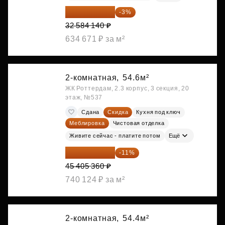
31 606 616 ₽
-3%
32 584 140 ₽
634 671 ₽ за м²
2-комнатная,
54.6м²
ЖК Роттердам, 2.3 корпус, 3 секция, 20
этаж, №537
Сдана
Скидка
Кухня под ключ
Меблировка
Чистовая отделка
Живите сейчас - платите потом
Ещё
40 410 770 ₽
-11%
45 405 360 ₽
740 124 ₽ за м²
2-комнатная,
54.4м²