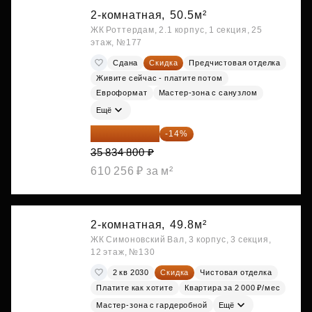
2-комнатная,
50.5м²
ЖК Роттердам, 2.1 корпус, 1 секция, 25
этаж, №177
Сдана
Скидка
Предчистовая отделка
Живите сейчас - платите потом
Евроформат
Мастер-зона с санузлом
Ещё
30 817 928 ₽
-14%
35 834 800 ₽
610 256 ₽ за м²
2-комнатная,
49.8м²
ЖК Симоновский Вал, 3 корпус, 3 секция,
12 этаж, №130
2 кв 2030
Скидка
Чистовая отделка
Платите как хотите
Квартира за 2 000 ₽/мес
Мастер-зона с гардеробной
Ещё