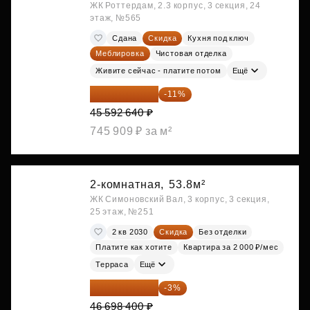
ЖК Роттердам, 2.3 корпус, 3 секция, 24
этаж, №565
Сдана
Скидка
Кухня под ключ
Меблировка
Чистовая отделка
Живите сейчас - платите потом
Ещё
40 577 450 ₽
-11%
45 592 640 ₽
745 909 ₽ за м²
2-комнатная,
53.8м²
ЖК Симоновский Вал, 3 корпус, 3 секция,
25 этаж, №251
2 кв 2030
Скидка
Без отделки
Платите как хотите
Квартира за 2 000 ₽/мес
Терраса
Ещё
45 297 448 ₽
-3%
46 698 400 ₽